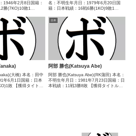
：1946年2月8日国籍：
名：不明生年月日：1979年6月20日国
勝(7KO)10敗1
籍：日本戦績：16戦6勝(1KO)9敗1
トル】なし 【戦歴】
分 【獲得タイトル】なし 【戦歴】
 ●4R判定 (採点不明) 富田
2000/10/16 ●4RKO 大部園 和剛(白
日本
井・具志堅S)2...
anaka)
阿部 勝也(Katsuya Abe)
anaka)(大橋) 本名：田中
阿部 勝也(Katsuya Abe)(RK蒲田) 本名：
01年6月1日国籍：日本
不明生年月日：1981年7月23日国籍：日
KO)1敗 【獲得タイト
本戦績：11戦3勝8敗 【獲得タイトル】
高校選抜ライトウェルタ
なし 【戦歴】2012/04/07 ●4R判定 0-
ュア)2017年度アジアジ
2(38-39、38-39、38-38) 岡田 進...
級...