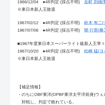
1966/12/04 ●4R判定 (採点不明)
反町 則雄(
※東日本新人王敗退
1967/02/12 ●4R判定 (採点不明)
鈴木 有二(
1967/07/06 ●4R判定 (採点不明)
開 行憲(勝
■1967年度東日本スーパーライト級新人王準
1967/10/20 ●4R判定 (採点不明)
松崎 猛(ヨ
※東日本新人王敗退
【補足情報】
・のちにOBF東洋(OPBF東洋太平洋前身)ウ
対戦し、判定で敗れている。