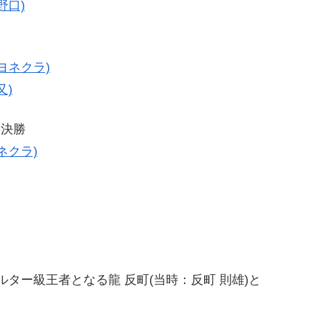
野口)
ヨネクラ)
又)
々決勝
ネクラ)
ェルター級王者となる龍 反町(当時：反町 則雄)と