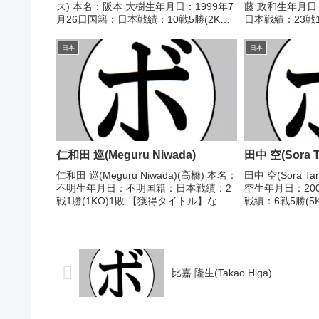
ス) 本名：阪本 大樹生年月日：1999年7
藤 政和生年月日
月26日国籍：日本戦績：10戦5勝(2KO)2
日本戦績：23戦12
敗3分 【獲得タイトル】なし 【戦歴】
分 【獲得タイ
2018/09/22 ○1RTKO 仁和 真琴(横田
1966/03/24
日本
日本
S)...
博之(熊本...
仁和田 巡(Meguru Niwada)
田中 空(Sora T
仁和田 巡(Meguru Niwada)(高橋) 本名：
田中 空(Sora T
不明生年月日：不明国籍：日本戦績：2
空生年月日：20
戦1勝(1KO)1敗 【獲得タイトル】な
戦績：6戦5勝(5
し 【戦歴】1950/01/05 ○5RKO 寺島
ル】2017年度
進(平安)1951/01/09 ●2RTKO 松山 一
ー級優勝(アマチ
夫...
ュニア選手権66kg
比嘉 隆生(Takao Higa)