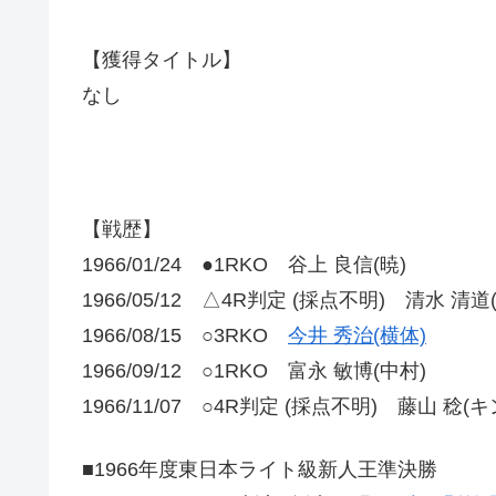
【獲得タイトル】
なし
【戦歴】
1966/01/24 ●1RKO 谷上 良信(暁)
1966/05/12 △4R判定 (採点不明) 清水 清道
1966/08/15 ○3RKO
今井 秀治(横体)
1966/09/12 ○1RKO 富永 敏博(中村)
1966/11/07 ○4R判定 (採点不明) 藤山 稔(キ
■1966年度東日本ライト級新人王準決勝