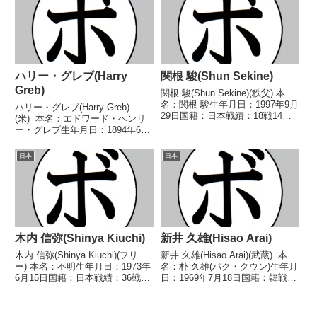
2005年度全日本バンタム級新人
王2006年度A級トーナメントバ...
ハリー・グレブ(Harry
関根 駿(Shun Sekine)
Greb)
関根 駿(Shun Sekine)(秩父) 本
名：関根 駿生年月日：1997年9月
ハリー・グレブ(Harry Greb)
29日国籍：日本戦績：18戦14勝
(米) 本名：エドワード・ヘンリ
(12KO)3敗1分 【獲得タイトル】
ー・グレブ生年月日：1894年6月
タイ国スーパーフェザー級王
6日国籍：米戦績：297戦107勝
座 【戦歴】2018/11/07
(39KO)8敗3分1無効試合178無判
日本
日本
○1RTKO 柏山 直樹(...
定 【獲得タイトル】米国ライト
ヘビー級王座第37代世界ミド...
木内 信弥(Shinya Kiuchi)
新井 久雄(Hisao Arai)
木内 信弥(Shinya Kiuchi)(フリ
新井 久雄(Hisao Arai)(武蔵) 本
ー) 本名：不明生年月日：1973年
名：朴 久雄(パク・クウン)生年月
6月15日国籍：日本戦績：36戦14
日：1969年7月18日国籍：韓戦
勝(6KO)20敗2分 【獲得タイト
績：29戦22勝(15KO)5敗2分 【獲
ル】1993年度東日本フェザー級
得タイトル】1993年度西日本ラ
新人王1997年度A級トーナメント
イト級新人王第25代日本スーパ