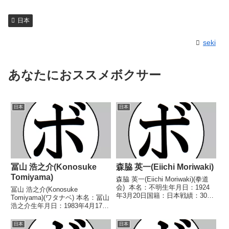
日本
seki
あなたにおススメボクサー
日本
日本
冨山 浩之介(Konosuke
森脇 英一(Eiichi Moriwaki)
Tomiyama)
森脇 英一(Eiichi Moriwaki)(拳道
会) 本名：不明生年月日：1924
冨山 浩之介(Konosuke
年3月20日国籍：日本戦績：30戦
Tomiyama)(ワタナベ) 本名：冨山
19勝(13KO)11敗 【獲得タイト
浩之介生年月日：1983年4月17日
ル】1947年度(第2回)東日本ミド
国籍：日本戦績：33戦24勝
ル級新人王日本選手権トーナメン
(8KO)8敗1分 【獲得タイトル】
日本
日本
トAクラスミド...