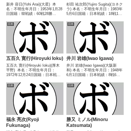
新井 容日(Yohi Arai)(大星) 本
杉田 祐次郎(Yujiro Sugita)(ヨネク
名：不明生年月日：1953年1月28
ラ) 本名：不明生年月日：1983年
日国籍：韓戦績：60戦28勝
5月6日国籍：日本戦績：18戦16
(12KO)28敗4分 【獲得タイト
勝(9KO)2敗 【獲得タイトル】
ル】1972年度西日本スーパーラ
2005年度全日本スーパーバンタ
日本
日本
イト級新人王第13代日本スーパ
ム級新人王 【戦歴】
ーウェルター級王座 【戦歴】...
2003/12/02 ○1RKO ...
五百久 寛行(Hiroyuki Ioku)
井川 岩雄(Iwao Igawa)
五百久 寛行(Hiroyuki Ioku)(厚木
井川 岩雄(Iwao Igawa)(大阪新
平野) 本名：不明生年月日：
和) 本名：不明生年月日：1948年
1972年12月24日国籍：日本戦
6月1日国籍：日本戦績：8戦6勝
績：32戦12勝17敗3分 【獲得タ
(2KO)2敗 【獲得タイトル】1968
イトル】なし 【戦歴】
年度西日本スーパーフェザー級新
日本
日本
1997/10/03 △4R判定 (採点不
人王 【戦歴】1968/04/24
明) 阿部 広志(MI花...
○1RKO 峠 栄(中平...
福永 亮次(Ryoji
勝又 ミノル(Minoru
Fukunaga)
Katsumata)