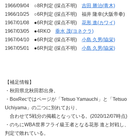
1966/09/04 ○8R判定 (採点不明)
吉田 勝治(青木)
1966/10/25 ○6R判定 (採点不明) 福井 隆幸(大阪帝拳)
1967/01/08 ●6R判定 (採点不明)
花形 進(カワイ)
1967/03/05 ●4RKO
垂水 茂(ヨネクラ)
1967/04/10 ●6R判定 (採点不明)
小島 久男(協栄)
1967/05/01 ●6R判定 (採点不明)
小島 久男(協栄)
【補足情報】
・秋田県北秋田郡出身。
・BoxRecではページが「Tetsuo Yamauchi」と「Tetsuo
Uchiyama」の二つに別れており、
合わせて5戦分の掲載となっている。(2020/12/07時点)
・のちにWBA世界フライ級王者となる花形 進と対戦し、
判定で敗れている。