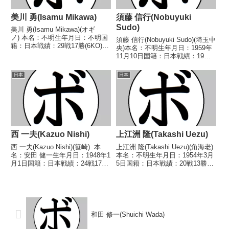
美川 勇(Isamu Mikawa)
須藤 信行(Nobuyuki
Sudo)
美川 勇(Isamu Mikawa)(オギ
ノ) 本名：不明生年月日：不明国
須藤 信行(Nobuyuki Sudo)(埼玉中
籍：日本戦績：29戦17勝(6KO)9
央)本名：不明生年月日：1959年
敗3分 【獲得タイトル】な
11月10日国籍：日本戦績：19戦7
し 【戦歴】1963/04/27 ○4R判
勝(6KO)11敗1分【獲得タイト
定 (採点不明) 角井 一郎(革
ル】なし【戦歴】1982/07/26
日本
日本
新)1963/05/13 ○...
●4R判定 (採点不明) 松本 明史
(小島工芸)1...
西 一夫(Kazuo Nishi)
上江洲 隆(Takashi Uezu)
西 一夫(Kazuo Nishi)(笹崎) 本
上江洲 隆(Takashi Uezu)(角海老)
名：安田 健一生年月日：1948年1
本名：不明生年月日：1954年3月
月1日国籍：日本戦績：24戦17勝
5日国籍：日本戦績：20戦13勝
(1KO)5敗2分 【獲得タイトル】
(6KO)7敗【獲得タイトル】なし
1965年度全日本スーパーフェザ
【戦歴】1974/06/09 ○4R判
ー級新人王 【戦歴】
定 (採点不明) 佐々木 功(勝
1965/07/22 ○4R判...
又)1974/08/0...
和田 修一(Shuichi Wada)