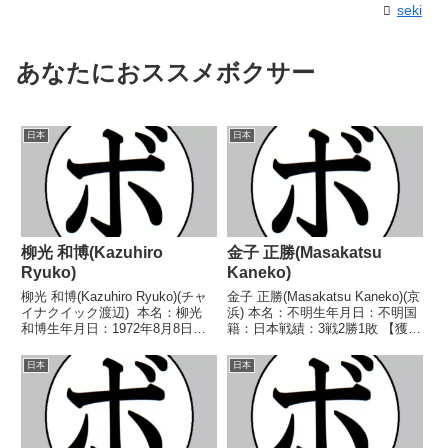
seki
あなたにおススメボクサー
日本
日本
柳光 和博(Kazuhiro
金子 正勝(Masakatsu
Ryuko)
Kaneko)
柳光 和博(Kazuhiro Ryuko)(チャ
金子 正勝(Masakatsu Kaneko)(京
イナクイック渡辺) 本名：柳光
浜) 本名：不明生年月日：不明国
和博生年月日：1972年8月8日国
籍：日本戦績：3戦2勝1敗 【獲得
籍：日本戦績：18戦13勝(4KO)2
タイトル】なし 【戦歴】
敗3分 【獲得タイトル】1990年
1956/08/27 ○4RTKO 田島 定
日本
日本
度国体少年の部フライ級優勝(ア
男(革新)1956/10/16 ●4R判定 (採
マチュア)1996年...
点不明)...