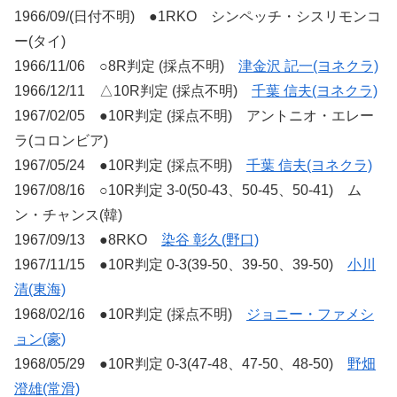
1966/09/(日付不明) ●1RKO シンペッチ・シスリモンコ
ー(タイ)
1966/11/06 ○8R判定 (採点不明)
津金沢 記一(ヨネクラ)
1966/12/11 △10R判定 (採点不明)
千葉 信夫(ヨネクラ)
1967/02/05 ●10R判定 (採点不明) アントニオ・エレー
ラ(コロンビア)
1967/05/24 ●10R判定 (採点不明)
千葉 信夫(ヨネクラ)
1967/08/16 ○10R判定 3-0(50-43、50-45、50-41) ム
ン・チャンス(韓)
1967/09/13 ●8RKO
染谷 彰久(野口)
1967/11/15 ●10R判定 0-3(39-50、39-50、39-50)
小川
清(東海)
1968/02/16 ●10R判定 (採点不明)
ジョニー・ファメシ
ョン(豪)
1968/05/29 ●10R判定 0-3(47-48、47-50、48-50)
野畑
澄雄(常滑)