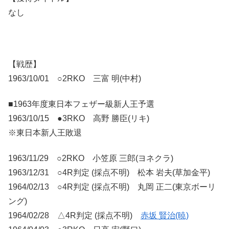
なし
【戦歴】
1963/10/01 ○2RKO 三富 明(中村)
■1963年度東日本フェザー級新人王予選
1963/10/15 ●3RKO 高野 勝臣(リキ)
※東日本新人王敗退
1963/11/29 ○2RKO 小笠原 三郎(ヨネクラ)
1963/12/31 ○4R判定 (採点不明) 松本 岩夫(草加金平)
1964/02/13 ○4R判定 (採点不明) 丸岡 正二(東京ボーリ
ング)
1964/02/28 △4R判定 (採点不明)
赤坂 賢治(暁)