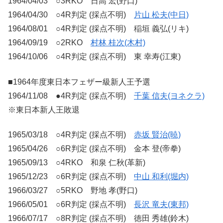
1964/04/03 ○3RKO 日高 宏(野口)
1964/04/30 ○4R判定 (採点不明)
片山 松夫(中日)
1964/08/01 ○4R判定 (採点不明) 稲垣 義弘(リキ)
1964/09/19 ○2RKO
村林 桂次(木村)
1964/10/06 ○4R判定 (採点不明) 東 幸寿(江東)
■1964年度東日本フェザー級新人王予選
1964/11/08 ●4R判定 (採点不明)
千葉 信夫(ヨネクラ)
※東日本新人王敗退
1965/03/18 ○4R判定 (採点不明)
赤坂 賢治(暁)
1965/04/26 ○6R判定 (採点不明) 金本 登(帝拳)
1965/09/13 ○4RKO 和泉 仁秋(革新)
1965/12/23 ○6R判定 (採点不明)
中山 和利(堀内)
1966/03/27 ○5RKO 野地 孝(野口)
1966/05/01 ○6R判定 (採点不明)
長沢 竜夫(東邦)
1966/07/17 ○8R判定 (採点不明) 徳田 秀雄(鈴木)