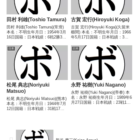
田村 利雄(Toshio Tamura)
古賀 宏行(Hiroyuki Koga)
田村 利雄(Toshio Tamura)(常滑)
古賀 宏行(Hiroyuki Koga)(久留米
本名：不明生年月日：1954年3月
櫛間) 本名：不明生年月日：1966
16日国籍：日本戦績：6戦2勝3敗
年5月17日国籍：日本戦績：3戦3
1分【獲得タイトル】1973年度中
敗 【獲得タイトル】なし 【戦
日本ライト級新人王【戦歴】
歴】■1990年度西部日本スーパー
日本
日本
1973/04/04 ○4R判定 (採点不
フェザー級新人王決勝
明) 山本 武(平沼)...
1990/09/02 ●2RKO 小山...
松尾 典志(Noriyuki
永野 祐樹(Yuki Nagano)
Matsuo)
永野 祐樹(Yuki Nagano)(帝拳) 本
名：永野 祐樹生年月日：1989年6
松尾 典志(Noriyuki Matsuo)(熊本)
月27日国籍：日本戦績：23戦19
本名：不明生年月日：1944年7月
勝(15KO)4敗 【獲得タイトル】
12日国籍：日本戦績：31戦17勝
2015年度全日本ウェルター級新
(12KO)13敗1分【獲得タイトル】
人王第54代日本ウェルター級王
なし【戦歴】1963/05/25 ○4R判
座 【戦歴】2012/0...
定 (採点不明) 滝井 宏行(中
外)19...