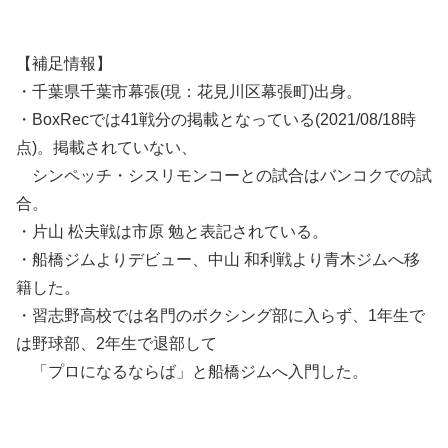
【補足情報】
・千葉県千葉市幕張(現：花見川区幕張町)出身。
・BoxRecでは41戦分の掲載となっている(2021/08/18時
点)。掲載されていない、
シンペッチ・シスリモンコー
との試合
はバンコクでの試
合。
・片山 松夫戦は市原 勉と表記されている。
・船橋ジムよりデビュー、中山 和利戦より青木ジムへ移
籍した。
・
習志野高校では名門のボクシング部に入らず、1年生で
は野球部、2
年生で退部して
「プロになるならば」と船橋ジムへ入門した。