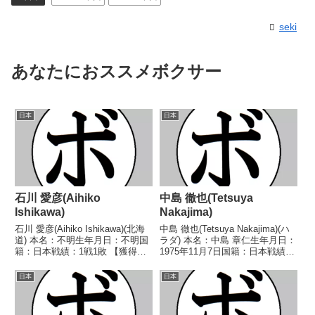
seki
あなたにおススメボクサー
日本
日本
石川 愛彦(Aihiko
中島 徹也(Tetsuya
Ishikawa)
Nakajima)
石川 愛彦(Aihiko Ishikawa)(北海
中島 徹也(Tetsuya Nakajima)(ハ
道) 本名：不明生年月日：不明国
ラダ) 本名：中島 章仁生年月日：
籍：日本戦績：1戦1敗 【獲得タ
1975年11月7日国籍：日本戦績：
イトル】なし 【戦歴】
10戦8勝(4KO)2敗 【獲得タイト
1995/10/14 ●3RTKO 佐藤 幹
ル】なし 【戦歴】1993/02/11
日本
日本
一郎(新日本木村) 【補足情報】・
●4R判定 (採点不明) 仙波 伸浩
北海道札幌市白石区出身。 ...
(心和...