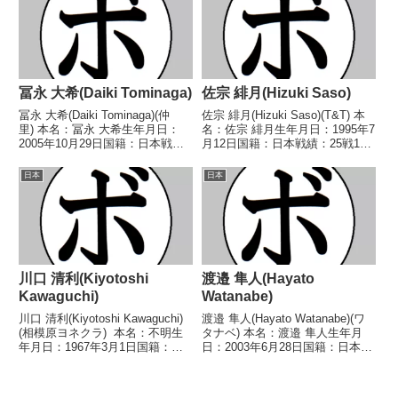
●1RKO ...
崎)1958/04/30 ○4...
冨永 大希(Daiki Tominaga)
佐宗 緋月(Hizuki Saso)
冨永 大希(Daiki Tominaga)(仲
佐宗 緋月(Hizuki Saso)(T&T) 本
里) 本名：冨永 大希生年月日：
名：佐宗 緋月生年月日：1995年7
2005年10月29日国籍：日本戦
月12日国籍：日本戦績：25戦13
績：6戦4勝(3KO)1敗1分 【獲得
勝(4KO)10敗2分 【獲得タイト
タイトル】2023年度西日本ウェ
ル】なし 【戦歴】2013/09/20
日本
日本
ルター級新人王 【戦歴】
○4R判定 3-0(40-36、40-36、...
2023/01/22 ●3RKO ...
川口 清利(Kiyotoshi
渡邉 隼人(Hayato
Kawaguchi)
Watanabe)
川口 清利(Kiyotoshi Kawaguchi)
渡邉 隼人(Hayato Watanabe)(ワ
(相模原ヨネクラ) 本名：不明生
タナベ) 本名：渡邉 隼人生年月
年月日：1967年3月1日国籍：日
日：2003年6月28日国籍：日本戦
本戦績：13戦6勝(4KO)5敗2
績：3戦1勝1敗1分 【獲得タイト
分 【獲得タイトル】なし 【戦
ル】なし 【戦歴】2024/09/27
歴】1988/11/08 ●2RKO 池田
△4R判定 0-0(38-38、38-38、