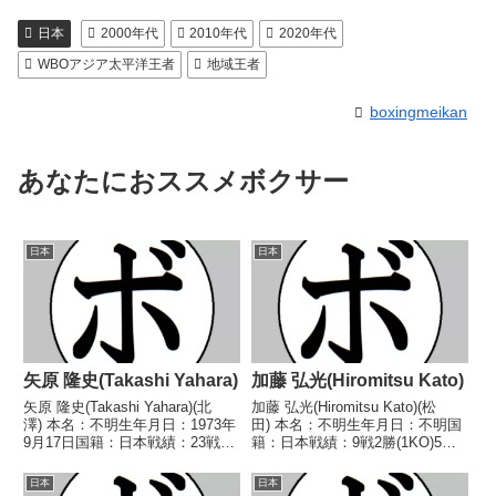
日本
2000年代
2010年代
2020年代
WBOアジア太平洋王者
地域王者
boxingmeikan
あなたにおススメボクサー
日本
日本
矢原 隆史(Takashi Yahara)
加藤 弘光(Hiromitsu Kato)
矢原 隆史(Takashi Yahara)(北
加藤 弘光(Hiromitsu Kato)(松
澤) 本名：不明生年月日：1973年
田) 本名：不明生年月日：不明国
9月17日国籍：日本戦績：23戦13
籍：日本戦績：9戦2勝(1KO)5敗2
勝(2KO)8敗2分 【獲得タイトル】
分 【獲得タイトル】なし 【戦
1996年度全日本スーパーフライ
歴】1958/02/06 △4R判定 (採点
日本
日本
級新人王 【戦歴】1994/04/25
不明) 林 盛夫(岡