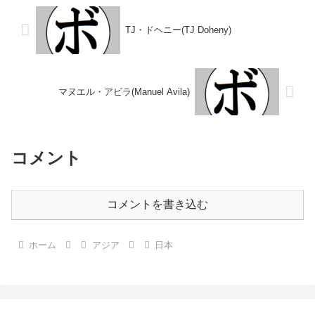
裕一(輪...
38-...
TJ・ドヘニー(TJ Doheny)
マヌエル・アビラ(Manuel Avila)
コメント
コメントを書き込む
ホーム
アジア
日本