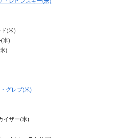
グ・レビンスキー(米)
ド(米)
(米)
米)
・グレブ(米)
・カイザー(米)