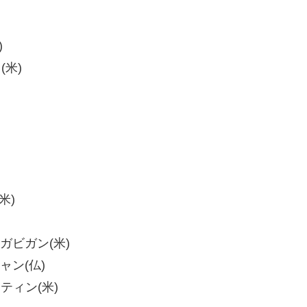
)
(米)
米)
・ガビガン(米)
ャン(仏)
ーティン(米)