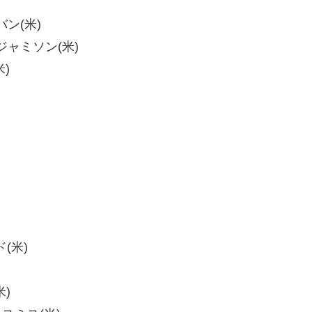
バン(米)
・ジャミソン(米)
米)
(米)
米)