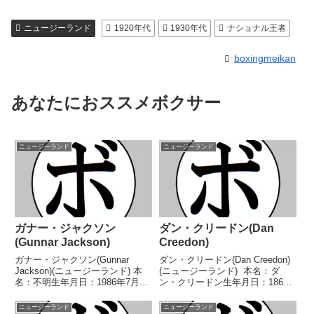
ニュージーランド
1920年代
1930年代
ナショナル王者
boxingmeikan
あなたにおススメボクサー
ニュージーランド
ニュージーランド
ガナー・ジャクソン
ダン・クリードン(Dan
(Gunnar Jackson)
Creedon)
ガナー・ジャクソン(Gunnar
ダン・クリードン(Dan Creedon)
Jackson)(ニュージーランド) 本
(ニュージーランド) 本名：ダ
名：不明生年月日：1986年7月6
ン・クリードン生年月日：1868
日国籍：ニュージーランド戦績：
年6月9日国籍：ニュージーラン
46戦29勝(12KO)13敗4分 【獲得
ド戦績：77戦39勝(32KO)21敗10
ニュージーランド
ニュージーランド