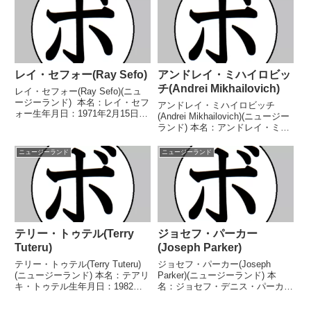
タイトル】NZPBAニュージーラ
分7無効試合 【獲得タイトル】
ンド中央地区ミドル級王座NZ...
豪州ミドル級王座米国ミドル級
王...
レイ・セフォー(Ray Sefo)
アンドレイ・ミハイロビッ
チ(Andrei Mikhailovich)
レイ・セフォー(Ray Sefo)(ニュ
ージーランド) 本名：レイ・セフ
アンドレイ・ミハイロビッチ
ォー生年月日：1971年2月15日国
(Andrei Mikhailovich)(ニュージー
籍：ニュージーランド戦績：6戦
ランド) 本名：アンドレイ・ミハ
5勝(4KO)1敗 【獲得タイトル】
イロビッチ・ドライセン生年月
なし 【戦歴】1994/11/24
日：1997年12月15日国籍：ニュ
ニュージーランド
ニュージーランド
○1RTKO アレックス...
ージーランド戦績：23戦21勝
(13KO)2敗 【獲得タイトル】...
テリー・トゥテル(Terry
ジョセフ・パーカー
Tuteru)
(Joseph Parker)
テリー・トゥテル(Terry Tuteru)
ジョセフ・パーカー(Joseph
(ニュージーランド) 本名：テアリ
Parker)(ニュージーランド) 本
キ・トゥテル生年月日：1982年7
名：ジョセフ・デニス・パーカー
月10日国籍：ニュージーランド
生年月日：1992年1月9日国籍：
戦績：11戦10敗1分 【獲得タイト
ニュージーランド戦績：40戦36