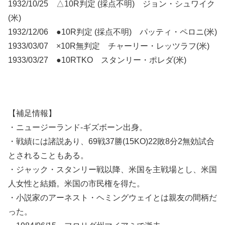
1932/10/25 △10R判定 (採点不明) ジョン・シュワイク
(米)
1932/12/06 ●10R判定 (採点不明) パッティ・ペロニ(米)
1933/03/07 ×10R無判定 チャーリー・レッツラフ(米)
1933/03/27 ●10RTKO スタンリー・ポレダ(米)
【補足情報】
・ニュージーランド-ギズボーン出身。
・戦績には諸説あり、69戦37勝(15KO)22敗8分2無効試合
とされることもある。
・ジャック・スタンリー戦以降、米国を主戦場とし、米国
人女性と結婚。米国の市民権を得た。
・小説家のアーネスト・ヘミングウェイとは親友の間柄だ
った。