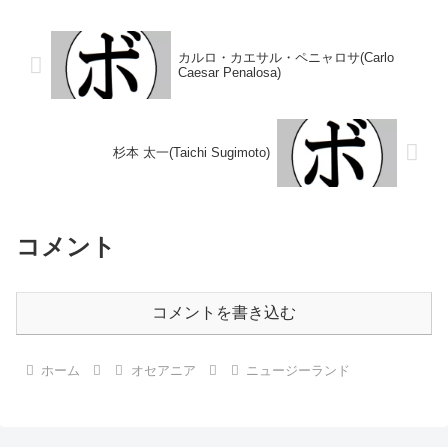
ル】なし 【戦歴】2001/06/28
勝(23KO)4敗 【獲得タイトル】
●3R判定 (採点不明...
NZNBFニュージーランドヘビー
級王...
カルロ・カエサル・ペニャロサ(Carlo
Caesar Penalosa)
杉本 太一(Taichi Sugimoto)
コメント
コメントを書き込む
ホーム
オセアニア
ニュージーランド