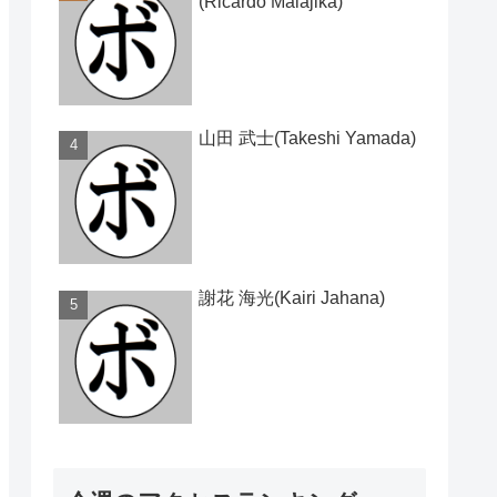
(Ricardo Malajika)
山田 武士(Takeshi Yamada)
謝花 海光(Kairi Jahana)