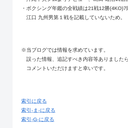
・ボクシング年鑑の全戦績は
21
戦
12
勝
(4KO)7
江口 九州男第１戦を記載していないため。
※当ブログでは情報を求めています。
誤った情報、追記すべき内容等ありましたら
コメントいただけますと幸いです。
索引に戻る
索引-ま-に戻る
索引-G-に戻る