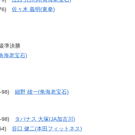
-76)
佐々木 義明(東拳)
イ級準決勝
(角海老宝石)
7-98)
細野 雄一(角海老宝石)
2-98)
タバナス 大塚(JA加古川)
-54)
谷口 健二(本田フィットネス)