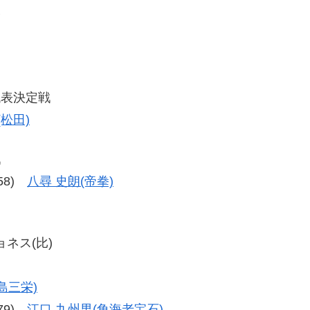
勝
代表決定戦
(松田)
戦
-58)
八尋 史朗(帝拳)
ョネス(比)
島三栄)
-79)
江口 九州男(角海老宝石)