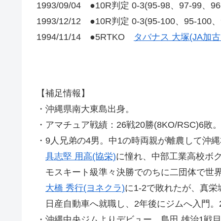
1993/09/04 ●10R判定 0-3(95-98、97-99、9
1993/12/12 ●10R判定 0-3(95-100、95-100
1994/11/14 ●5RTKO
タバナス 大塚(JA加古
【補足情報】
・沖縄県南大東島出身。
・アマチュア戦績：26戦20勝(8KO/RSC)6敗
・9人兄弟の4男。中1の時両親が離農して沖
具志堅 用高(協栄)
に憧れ、中部工業高校ボ
モスキート級準々決勝でのちに二団体で世界
大橋 秀行(ヨネクラ)
に1-2で敗れたが、真
日産自動車へ就職し、2年後にジムへ入門。
・沖縄中央ジムよりデビュー、島田 雄治1戦