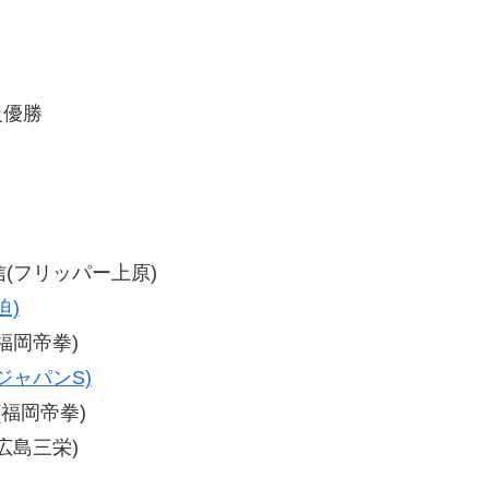
級優勝
昌信(フリッパー上原)
迫)
(福岡帝拳)
ジャパンS)
治(福岡帝拳)
(広島三栄)