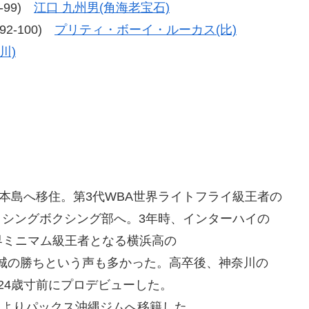
6-99)
江口 九州男(角海老宝石)
、92-100)
プリティ・ボーイ・ルーカス(比)
川)
。
縄本島へ移住。第3代WBA世界ライトフライ級王者の
クシングボクシング部へ。3年時、インターハイの
ミニマム級王者となる横浜高の
栄城の勝ちという声も多かった。高卒後、神奈川の
24歳寸前にプロデビューした。
目よりパックス沖縄ジムへ移籍した。