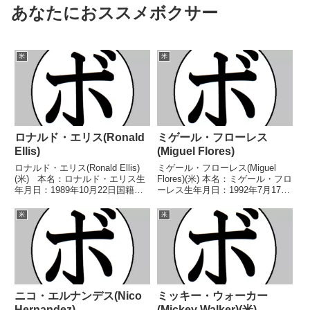
あなたにおススメボクサー
米
米
ロナルド・エリス(Ronald
ミゲール・フローレス
Ellis)
(Miguel Flores)
ロナルド・エリス(Ronald Ellis)
ミゲール・フローレス(Miguel
(米) 本名：ロナルド・エリス生
Flores)(米) 本名：ミゲール・フロ
年月日：1989年10月22日国籍：
ーレス生年月日：1992年7月17日
米戦績：26戦18勝(12KO)5敗2分1
国籍：米戦績：36戦29勝(13KO)6
無効試合 【獲得タイトル】
敗1分 【獲得タイトル】WBC米
米
米
2010年度ナショナルゴールデン
国フェザー級王座 【戦歴】
グローブミドル級優勝...
2009/08/14 ○1R...
ニコ・エルナンデス(Nico
ミッキー・ウォーカー
Hernandez)
(Mickey Walker)(米)