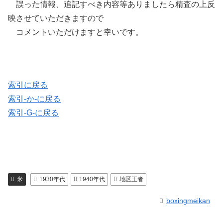
誤った情報、追記すべき内容等ありましたら精査の上反
映させていただきますので
コメントいただけますと幸いです。
索引に戻る
索引-か-に戻る
索引-G-に戻る
米
1930年代
1940年代
地区王者
boxingmeikan