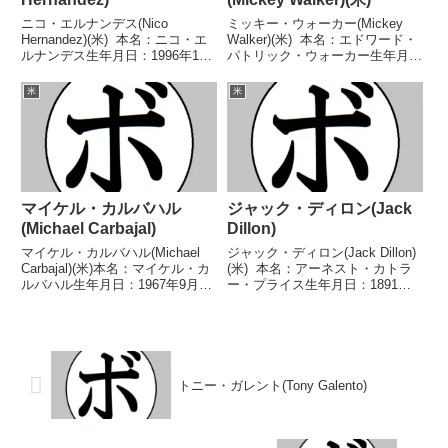
ニコ・エルナンデス(Nico
ミッキー・ウォーカー(Mickey
Hernandez)(米) 本名：ニコ・エ
Walker)(米) 本名：エドワード・
ルナンデス生年月日：1996年1月
パトリック・ウォーカー生年月
4日国籍：米戦績：13戦13勝
日：1901年7月13日国籍：米戦
(6KO) 【獲得タイトル】2014年
績：164戦94勝(60KO)19敗4分2無
米
米
度全米ゴールデングローブライト
効試合45無判定 【獲得タイト
フライ級優勝(アマチュア)IBA...
ル】NBA(WBA前身)...
マイケル・カルバハル
ジャック・ディロン(Jack
(Michael Carbajal)
Dillon)
マイケル・カルバハル(Michael
ジャック・ディロン(Jack Dillon)
Carbajal)(米)本名：マイケル・カ
(米) 本名：アーネスト・カトラ
ルバハル生年月日：1967年9月17
ー・プライス生年月日：1891年2
日国籍：米戦績：53戦49勝
月2日国籍：米戦績：254戦94勝
(33KO)4敗【獲得タイトル】
(66KO)8敗15分6無効試合131無判
NABF北米ライトフライ級王座
定 【獲得タイトル】第19代世界
IBA世界ライトフライ級王座第
ミドル級王座第2代...
18...
トニー・ガレント(Tony Galento)