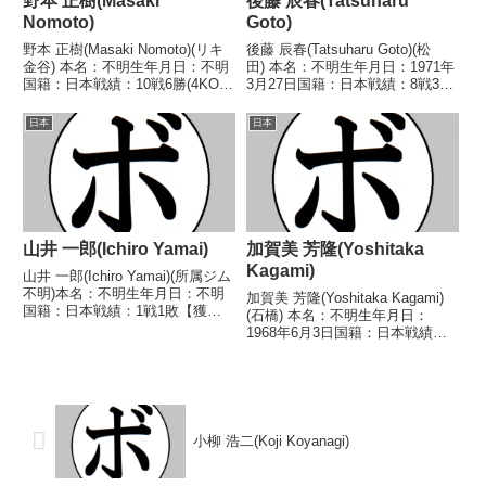
野本 正樹(Masaki
後藤 辰春(Tatsuharu
Nomoto)
Goto)
野本 正樹(Masaki Nomoto)(リキ
後藤 辰春(Tatsuharu Goto)(松
金谷) 本名：不明生年月日：不明
田) 本名：不明生年月日：1971年
国籍：日本戦績：10戦6勝(4KO)4
3月27日国籍：日本戦績：8戦3勝
敗 【獲得タイトル】1968年度西
(2KO)5敗 【獲得タイトル】1990
日本ウェルター級新人王 【戦
年度中日本フライ級新人王 【戦
日本
日本
歴】1968/09/19 ○4R判定 (採点
歴】1990/03/04 ○1RKO 川路
不明) 西尾 二郎...
剛史(岡崎...
山井 一郎(Ichiro Yamai)
加賀美 芳隆(Yoshitaka
Kagami)
山井 一郎(Ichiro Yamai)(所属ジム
不明)本名：不明生年月日：不明
加賀美 芳隆(Yoshitaka Kagami)
国籍：日本戦績：1戦1敗【獲得
(石橋) 本名：不明生年月日：
タイトル】なし【戦歴】
1968年6月3日国籍：日本戦績：
1948/01/03 ●6R判定 (採点不
10戦3勝(2KO)6敗1分 【獲得タイ
明) 井本 準次郎(高橋)【補足情
トル】なし 【戦歴】
報】・戦績は判明済みのもののみ
1991/04/11 △4R判定 (採点不
記載...
明) 高岡 康次(草加有沢...
小柳 浩二(Koji Koyanagi)