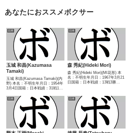
あなたにおススメボクサー
日本
日本
玉城 和昌(Kazumasa
森 秀紀(Hideki Mori)
Tamaki)
森 秀紀(Hideki Mori)(MI花形) 本
名：不明生年月日：1967年3月21
玉城 和昌(Kazumasa Tamaki)(内
日国籍：日本戦績：13戦3勝
野) 本名：不明生年月日：1954年
(2KO)10敗 【獲得タイトル】な
3月4日国籍：日本戦績：31戦18
し 【戦歴】1989/11/30
勝(5KO)8敗5分 【獲得タイトル】
●3RKO 赤城 正国(宮
第28代日本フライ級王座 【戦
日本
日本
田)1990/02/11 ●1...
歴】1975/03/02 ●4R判定 (採点
不明) 山...