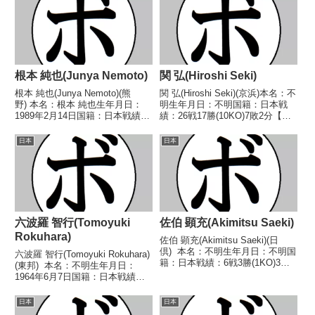
根本 純也(Junya Nemoto)
関 弘(Hiroshi Seki)
根本 純也(Junya Nemoto)(熊
関 弘(Hiroshi Seki)(京浜)本名：不
野) 本名：根本 純也生年月日：
明生年月日：不明国籍：日本戦
1989年2月14日国籍：日本戦績：
績：26戦17勝(10KO)7敗2分【獲
2戦2敗 【獲得タイトル】な
得タイトル】なし【戦歴】
し 【戦歴】2025/03/13 ●4R判
1946/08/25 ●1RTKO 福島 五
日本
日本
定 0-3(37-39、36-40、37-39) 松
郎(所属ジム不明)1946/09/08
村 直樹...
○1RKO 平...
六波羅 智行(Tomoyuki
佐伯 顕充(Akimitsu Saeki)
Rokuhara)
佐伯 顕充(Akimitsu Saeki)(日
倶) 本名：不明生年月日：不明国
六波羅 智行(Tomoyuki Rokuhara)
籍：日本戦績：6戦3勝(1KO)3
(東邦) 本名：不明生年月日：
敗 【獲得タイトル】なし 【戦
1964年6月7日国籍：日本戦績：
歴】1946/06/16 ●3RKO 白川
11戦4勝(1KO)6敗1分 【獲得タイ
雄七(高津)1946/06/22 ○4R判定
トル】なし 【戦歴】■1984年度
日本
日本
(...
ウェルター級東日本新人王予選