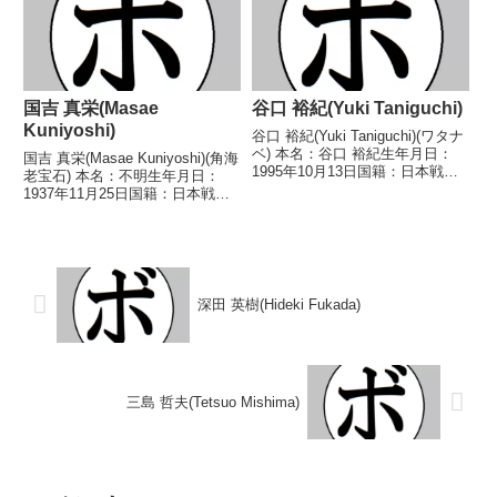
1984/09/1...
国吉 真栄(Masae
谷口 裕紀(Yuki Taniguchi)
Kuniyoshi)
谷口 裕紀(Yuki Taniguchi)(ワタナ
ベ) 本名：谷口 裕紀生年月日：
国吉 真栄(Masae Kuniyoshi)(角海
1995年10月13日国籍：日本戦
老宝石) 本名：不明生年月日：
績：3戦2勝(1KO)1敗 【獲得タイ
1937年11月25日国籍：日本戦
トル】なし 【戦歴】
績：3戦1勝2敗 【獲得タイトル】
2025/07/30 ○2RTKO 北村 メ
なし 【戦歴】1985/04/05 ○4R
ビウス 幸弘(RK蒲田...
判定 (採点不明) 小池 重充(新日
本サイトー)■...
深田 英樹(Hideki Fukada)
三島 哲夫(Tetsuo Mishima)