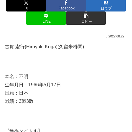
X
Facebook
はてブ
LINE
コピー
2022.08.22
古賀 宏行(Hiroyuki Koga)(久留米櫛間)
本名：不明
生年月日：1966年5月17日
国籍：日本
戦績：3戦3敗
【獲得タイトル】