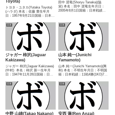
Toyota)
田中 奨竜(Shoryu Tanaka)(協
栄) 本名：田中 奨竜生年月日：
トヨタ・ユタカ(Yutaka Toyota)
2005年8月1日国籍：日本戦績：
(ハラダ) 本名：佐藤 豊生年月
なし 【獲得タイトル】なし 【戦
日：1957年9月21日国籍：日本戦
歴】なし 【補足情報】・鳥取県
績：16戦8勝(2KO)5敗3分 【獲得
鳥取市出身。・2025/12/02には渡
タイトル】1975年度西日本フラ
日本
日本
辺 大貴(セレス)と対戦する...
イ級新人王 【戦歴】
1975/02/07 ●4R判定 (...
ジャガー 柿沢(Jaguar
山本 純一(Junichi
Kakizawa)
Yamamoto)
ジャガー 柿沢(Jaguar Kakizawa)
山本 純一(Junichi Yamamoto)(興
(中村) 本名：柿沢 新一生年月
和) 本名：不明生年月日：不明国
日：1947年11月28日国籍：日本
籍：日本戦績：11戦4勝(1KO)7
戦績：48戦35勝(5KO)11敗2
敗 【獲得タイトル】なし 【戦
分 【獲得タイトル】1965年度全
歴】■1967年度西日本スーパーラ
日本
日本
日本フェザー級新人王第16代
イト級新人王準々決勝
OBF東洋(OPBF東...
1967/11/08 ●1RKO 玉井...
中野 山雄(Takao Nakano)
安西 蓮(Ren Anzai)