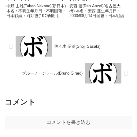
中野 山雄(Takao Nakano)(新日本)
安西 蓮(Ren Anzai)(名古屋大
本名：不明生年月日：不明国籍：
橋) 本名：安西 蓮生年月日：
日本戦績：7戦2勝(1KO)5敗【獲
2000年8月14日国籍：日本戦績：
得タイトル】なし【戦歴】
17戦11勝(5KO)5敗1分 【獲得タ
1947/03/08 ○2RKO 小縣 拳二
イトル】2020年度中日本スーパ
(オガタ)1947/04/06 ●3RKO 堀
ーバンタム級新人王第5代日本バ
口 喬久(ピ...
ンタム級ユース王座 【戦歴】
20...
佐々木 昭治(Shoji Sasaki)
ブルーノ・ジラール(Bruno Girard)
コメント
コメントを書き込む