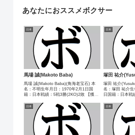
あなたにおススメボクサー
日本
日本
馬場 誠(Makoto Baba)
塚田 祐介(Yusu
馬場 誠(Makoto Baba)(角海老宝石) 本
塚田 祐介(Yusuke
名：不明生年月日：1970年2月1日国
名：塚田 祐介生年
籍：日本戦績：5戦3勝(2KO)2敗 【獲得
日国籍：日本戦績：
タイトル】なし 【戦歴】1992/01/20
敗 【獲得タイト
●4R判定 0-3(38-40、38-40、38-40)
2010/11/24 
日本
日本
諸...
オカ)2011/...