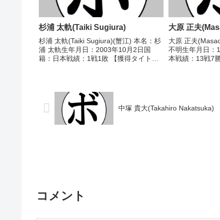
杉浦 太軌(Taiki Sugiura)
大原 正夫(Masa
杉浦 太軌(Taiki Sugiura)(蟹江) 本名：杉
大原 正夫(Masao
浦 太軌生年月日：2003年10月2日国
不明生年月日：1
籍：日本戦績：1戦1敗 【獲得タイト
本戦績：13戦7勝
ル】なし 【戦歴】2025/12/14 ●4R判
イトル】なし 【戦
定 0-3(36-40、36-40、37-39) 吉岡
○4R判定 (採点
一...
橋)1966/1...
中塚 貴大(Takahiro Nakatsuka)
コメント