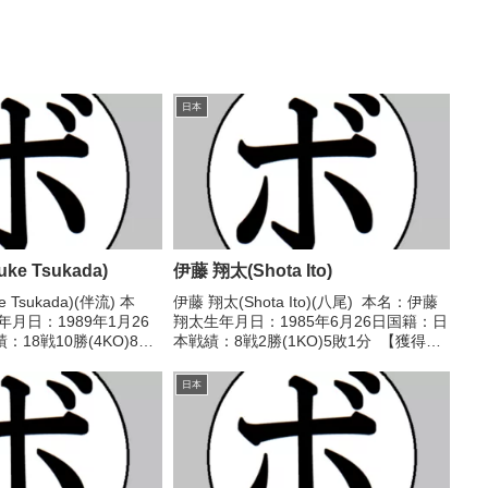
日本
ke Tsukada)
伊藤 翔太(Shota Ito)
 Tsukada)(伴流) 本
伊藤 翔太(Shota Ito)(八尾) 本名：伊藤
月日：1989年1月26
翔太生年月日：1985年6月26日国籍：日
18戦10勝(4KO)8
本戦績：8戦2勝(1KO)5敗1分 【獲得タ
ル】なし 【戦歴】
イトル】なし 【戦歴】2015/05/03
○1RTKO 村瀬 博之(イマ
●3RTKO 冨田 大樹(堺東ミツキ)■2016
日本
年...