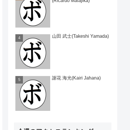
(Ricardo Malajika)
山田 武士(Takeshi Yamada)
謝花 海光(Kairi Jahana)