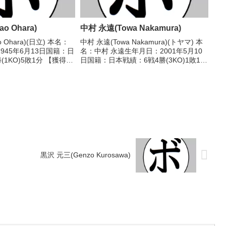
o Ohara)
中村 永遠(Towa Nakamura)
 Ohara)(日立) 本名：
中村 永遠(Towa Nakamura)(トヤマ) 本
945年6月13日国籍：日
名：中村 永遠生年月日：2001年5月10
(1KO)5敗1分 【獲得タ
日国籍：日本戦績：6戦4勝(3KO)1敗1
歴】1964/12/21
分 【獲得タイトル】なし 【戦歴】
不明) 坂本 仁志(石
2024/06/16 ○4RTKO 知賀 竜一
(LUSH緑)2024...
黒沢 元三(Genzo Kurosawa)