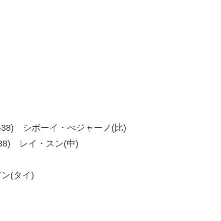
8、38-38) シボーイ・べジャーノ(比)
40-38) レイ・スン(中)
アン(タイ)