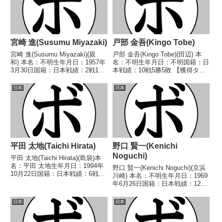
宮崎 進(Susumu Miyazaki)
戸部 金吾(Kingo Tobe)
宮崎 進(Susumu Miyazaki)(親
戸部 金吾(Kingo Tobe)(田辺) 本
和) 本名：不明生年月日：1957年
名：不明生年月日：不明国籍：日
3月30日国籍：日本戦績：2戦1勝
本戦績：10戦5勝5敗 【獲得タイ
1敗 【獲得タイトル】なし 【戦
トル】なし 【戦歴】
歴】1975/01/10 ○4R判定 (採点
1971/12/13 ○4R判定 (採点不
日本
日本
不明) 近藤 浅光
明) 山不 洋幸(金
(緑)1975/04/07 ●...
子)1972/01/16 ●1RKO 天竜 山
本...
平田 太地(Taichi Hirata)
野口 賢一(Kenichi
Noguchi)
平田 太地(Taichi Hirata)(島袋)本
名：平田 太地生年月日：1994年
野口 賢一(Kenichi Noguchi)(京浜
10月22日国籍：日本戦績：6戦4
川崎) 本名：不明生年月日：1969
敗2分【獲得タイトル】なし【戦
年6月26日国籍：日本戦績：12戦
歴】2017/06/18 ●4RTKO 山城
5勝(5KO)5敗2分 【獲得タイト
幹太(ナカザト)2017/09/10 △4R
ル】なし 【戦歴】1990/12/08
日本
日本
判...
△4R判定 (採点不明) 磯野 正幸
(銚子)...