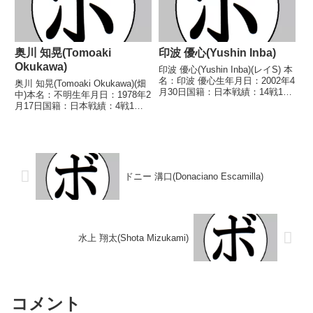
奥川 知晃(Tomoaki
印波 優心(Yushin Inba)
Okukawa)
印波 優心(Yushin Inba)(レイS) 本
名：印波 優心生年月日：2002年4
奥川 知晃(Tomoaki Okukawa)(畑
月30日国籍：日本戦績：14戦10
中)本名：不明生年月日：1978年2
勝(4KO)3敗1分 【獲得タイトル】
月17日国籍：日本戦績：4戦1勝2
なし 【戦歴】2021/04/02
敗1分【獲得タイトル】なし【戦
○4RTKO 木村 雄真(伴
歴】2005/04/24 ●4R判定 0-
流)2021/12...
3(36-40、37-40、37-40) 松浦
克...
ドニー 溝口(Donaciano Escamilla)
水上 翔太(Shota Mizukami)
コメント