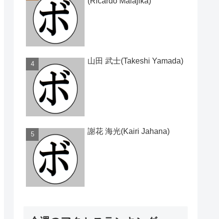
(Ricardo Malajika)
山田 武士(Takeshi Yamada)
謝花 海光(Kairi Jahana)