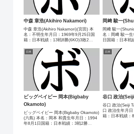
中森 章浩(Akihiro Nakamori)
岡﨑 駿一(Shuni
中森 章浩(Akihiro Nakamori)(宮田) 本
岡﨑 駿一(Shunic
名：不明生年月日：1969年9月25日国
名：岡﨑 駿一生年
籍：日本戦績：13戦8勝(6KO)3敗2
日国籍：日本戦績：
分 【獲得タイトル】なし 【戦歴】
【獲得タイトル】
1992/04/17 ○1RKO 小堀 英次郎(セ
パーフライ級新
日本
日本
キ)1992/07...
2017/06/11 ○4
ビッグベイビー 岡本(Bigbaby
谷口 政治(Seiji 
Okamoto)
谷口 政治(Seiji 
口 政治生年月日：
ビッグベイビー 岡本(Bigbaby Okamoto)
籍：日本戦績：8
(六島) 本名：岡本 和貴生年月日：1994
イトル】なし【戦歴】
年8月1日国籍：日本戦績：3戦2勝
判定 0-3(36-37、
(1KO)1敗 【獲得タイトル】2020年度西