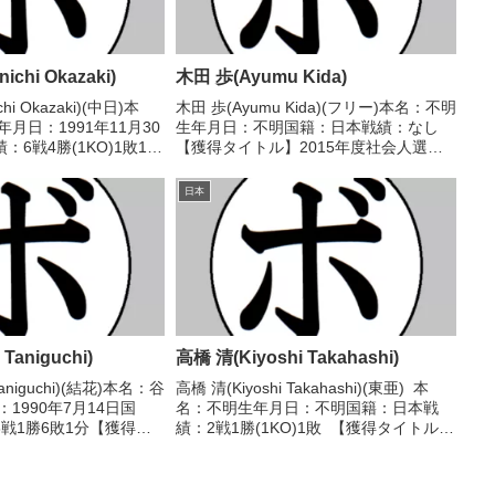
chi Okazaki)
木田 歩(Ayumu Kida)
hi Okazaki)(中日)本
木田 歩(Ayumu Kida)(フリー)本名：不明
月日：1991年11月30
生年月日：不明国籍：日本戦績：なし
6戦4勝(1KO)1敗1分
【獲得タイトル】2015年度社会人選手
2018年度中日本スー
権スーパーヘビー級優勝(アマチュア)
人王【戦歴】
【戦歴】なし【補足情報】・社会人選手
日本
R判定...
権の優勝は認定によるもの。・
2019/11/...
Taniguchi)
高橋 清(Kiyoshi Takahashi)
Taniguchi)(結花)本名：谷
高橋 清(Kiyoshi Takahashi)(東亜) 本
1990年7月14日国
名：不明生年月日：不明国籍：日本戦
戦1勝6敗1分【獲得タ
績：2戦1勝(1KO)1敗 【獲得タイトル】
2016/03/13 ●4R
なし 【戦歴】1954/08/15 ○5RKO タ
36-37、36-37) 松...
イガー 山中(北畑)■第四回関西ウェルタ
ー級新人...