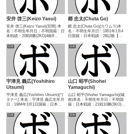
安井 啓三(Keizo Yasui)
郷 忠太(Chuta Go)
安井 啓三(Keizo Yasui)(宮間) 本
郷 忠太(Chuta Go)(カワムラ)本
名：不明生年月日：不明国籍：日
名：不明生年月日：1951年1月4
本戦績：20戦8勝(2KO)4敗8
日国籍：日本戦績：2戦2敗【獲
分 【獲得タイトル】1948年度中
得タイトル】1970年度中日本ウ
日本フライ級新人王 【戦歴】
ェルター級新人王【戦歴】
日本
日本
1946/12/06 ○6R判定 (採点不
1970/10/16 ●1RKO 岩本 しげ
明) 大畑 菊夫(日東)...
お(野口)■1970年度全日本ウェ...
宇津見 義広(Yoshihiro
山口 昭平(Shohei
Utsumi)
Yamaguchi)
宇津見 義広(Yoshihiro Utsumi)(ワ
山口 昭平(Shohei Yamaguchi)(城
タナベ) 本名：宇津見 義広生年月
南)本名：不明生年月日：不明国
日：1984年3月1日国籍：日本戦
籍：日本戦績：21戦10勝(3KO)7
績：36戦18勝(10KO)12敗6
敗4分【獲得タイトル】なし【戦
分 【獲得タイトル】なし 【戦
歴】1947/06/21 ○4R判定 (採点
日本
日本
歴】2004/09/21 ●4R判定 1-
不明) 林 茂(カワ
2(38-3...
イ)1947/06/29 ○...