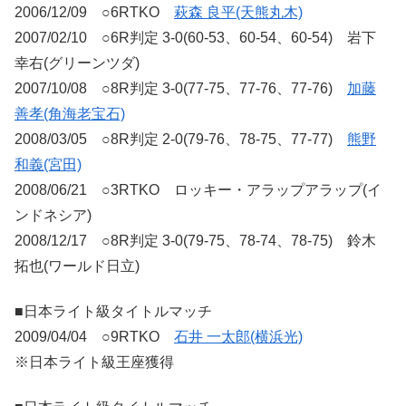
2006/12/09 ○6RTKO
萩森 良平(天熊丸木)
2007/02/10 ○6R判定 3-0(60-53、60-54、60-54) 岩下
幸右(グリーンツダ)
2007/10/08 ○8R判定 3-0(77-75、77-76、77-76)
加藤
善孝(角海老宝石)
2008/03/05 ○8R判定 2-0(79-76、78-75、77-77)
熊野
和義(宮田)
2008/06/21 ○3RTKO ロッキー・アラップアラップ(イ
ンドネシア)
2008/12/17 ○8R判定 3-0(79-75、78-74、78-75) 鈴木
拓也(ワールド日立)
■日本ライト級タイトルマッチ
2009/04/04 ○9RTKO
石井 一太郎(横浜光)
※日本ライト級王座獲得