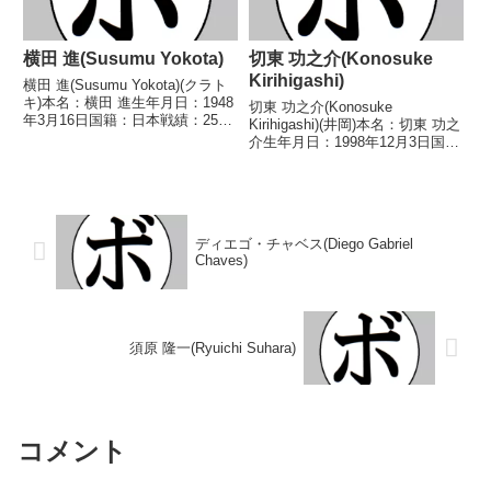
横田 進(Susumu Yokota)
切東 功之介(Konosuke
Kirihigashi)
横田 進(Susumu Yokota)(クラト
キ)本名：横田 進生年月日：1948
切東 功之介(Konosuke
年3月16日国籍：日本戦績：25戦
Kirihigashi)(井岡)本名：切東 功之
14勝(2KO)11敗【獲得タイトル】
介生年月日：1998年12月3日国
なし【戦歴】1966/01/21 ○4R判
籍：日本戦績：2戦2勝(2KO)【獲
定 (採点不明) 加藤 謹吾(京
得タイトル】なし【戦歴】
拳)1966...
2018/09/02 ○2RTKO 中村 百
汰(寝屋川石田)■20...
ディエゴ・チャベス(Diego Gabriel
Chaves)
須原 隆一(Ryuichi Suhara)
コメント