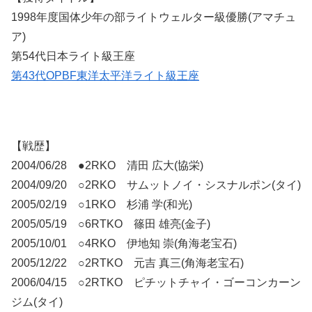
1998年度国体少年の部ライトウェルター級優勝(アマチュ
ア)
第54代日本ライト級王座
第43代OPBF東洋太平洋ライト級王座
【戦歴】
2004/06/28 ●2RKO 清田 広大(協栄)
2004/09/20 ○2RKO サムットノイ・シスナルポン(タイ)
2005/02/19 ○1RKO 杉浦 学(和光)
2005/05/19 ○6RTKO 篠田 雄亮(金子)
2005/10/01 ○4RKO 伊地知 崇(角海老宝石)
2005/12/22 ○2RTKO 元吉 真三(角海老宝石)
2006/04/15 ○2RTKO ピチットチャイ・ゴーコンカーン
ジム(タイ)