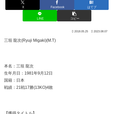
X
Facebook
はてブ
LINE
コピー
2018.05.25
2023.08.07
三垣 龍次(Ryuji Migaki)(M.T)
本名：三垣 龍次
生年月日：1981年9月12日
国籍：日本
戦績：21戦17勝(13KO)4敗
【獲得タイトル】