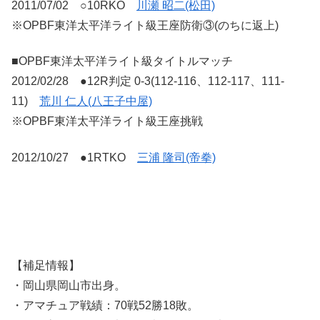
2011/07/02 ○10RKO
川瀬 昭二(松田)
※OPBF東洋太平洋ライト級王座防衛③(のちに返上)
■OPBF東洋太平洋ライト級タイトルマッチ
2012/02/28 ●12R判定 0-3(112-116、112-117、111-
11)
荒川 仁人(八王子中屋)
※OPBF東洋太平洋ライト級王座挑戦
2012/10/27 ●1RTKO
三浦 隆司(帝拳)
【補足情報】
・岡山県岡山市出身。
・アマチュア戦績：70戦52勝18敗。