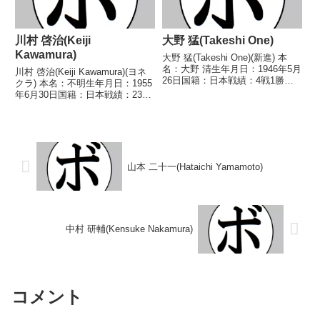
川村 啓治(Keiji
大野 猛(Takeshi One)
Kawamura)
大野 猛(Takeshi One)(新進) 本
名：大野 清生年月日：1946年5月
川村 啓治(Keiji Kawamura)(ヨネ
26日国籍：日本戦績：4戦1勝
クラ) 本名：不明生年月日：1955
(1KO)2敗1分 【獲得タイトル】な
年6月30日国籍：日本戦績：23戦
し 【戦歴】■1967年度西日本フ
16勝(10KO)6敗1分 【獲得タイト
ライ級新人王予選1967/09/24
ル】1980年度全日本スーパーバ
●4R判定 (採点...
ンタム級新人王 【戦歴】
1979/10/28 ○1...
山本 二十一(Hataichi Yamamoto)
中村 研輔(Kensuke Nakamura)
コメント