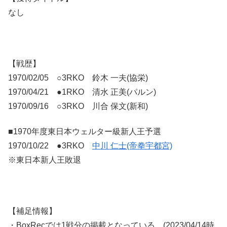
なし
【戦歴】
1970/02/05 ○3RKO 鈴木 一夫(協栄)
1970/04/21 ●1RKO 清水 正美(パルン)
1970/09/16 ○3RKO 川合 保文(新和)
■1970年度東日本ウェルター級新人王予選
1970/10/22 ●3RKO
中川 仁士(帝拳宇都宮)
※東日本新人王敗退
【補足情報】
・BoxRecでは1戦分の掲載となっている。(2023/04/14時