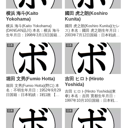
横浜 海斗(Kaito
國田 虎之朗(Koshiro
Yokohama)
Kunita)
横浜 海斗(Kaito Yokohama)
國田 虎之朗(Koshiro Kunita)(セレ
(DANGAN品川) 本名：横浜 海斗
ス) 本名：國田 虎之朗生年月日：
生年月日：1998年3月13日国籍：
2003年7月12日国籍：日本戦績：
日本戦績：3戦2敗1分 【獲得タイ
6戦2勝4敗 【獲得タイトル】な
トル】なし 【戦歴】
し 【戦歴】■2024年度東日本ス
日本
日本
2025/02/06 △4R判定 0-1(38-
ーパーフライ級新人王準々決勝
38、37-39、38...
2024/07/31 ●4...
堀田 文男(Fumio Hotta)
吉田 ヒロト(Hiroto
Yoshida)
堀田 文男(Fumio Hotta)(野口) 本
名：不明生年月日：1952年9月29
吉田 ヒロト(Hiroto Yoshida)(東
日国籍：日本戦績：1戦1敗 【獲
拳) 本名：吉田 寛都生年月日：
得タイトル】なし 【戦歴】
1997年10月10日国籍：日本戦
1970/01/28 ●4R判定 (採点不
績：4戦2勝2敗 【獲得タイトル】
明) 石坂 賢二(船橋) 【補足情
なし 【戦歴】2023/10/17
日本
日本
報】・東京都目黒区目黒...
●2RTKO 高橋 泰征(本
多)2024/03/04 ○...