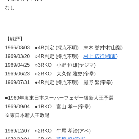
なし
【戦歴】
1966/03/03 ●4R判定 (採点不明) 末木 誉(中村山梨)
1969/03/20 ○4R判定 (採点不明)
村上 広行(極東)
1969/04/25 ○3RKO 小野 恒雄(ヤジマ)
1969/06/23 ○2RKO 大久保 雅史(帝拳)
1969/07/31 ●4R判定 (採点不明) 巌野 繁(帝拳)
■1969年度東日本スーパーフェザー級新人王予選
1969/09/04 ●1RKO 富山 孝一(帝拳)
※東日本新人王敗退
1969/12/07 ○2RKO 牛尾 孝治(アベ)