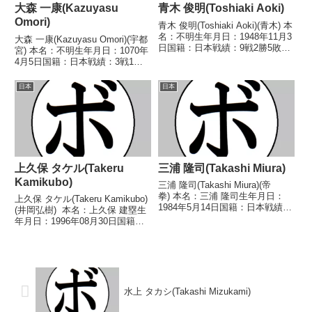
大森 一康(Kazuyasu
青木 俊明(Toshiaki Aoki)
Omori)
青木 俊明(Toshiaki Aoki)(青木) 本
名：不明生年月日：1948年11月3
大森 一康(Kazuyasu Omori)(宇都
日国籍：日本戦績：9戦2勝5敗2
宮) 本名：不明生年月日：1070年
分 【獲得タイトル】なし 【戦
4月5日国籍：日本戦績：3戦1勝
歴】1969/10/22 ●4R判定 (採点
(1KO)2敗 【獲得タイトル】な
不明) 潤間 繁治(田
し 【戦歴】1991/01/14
日本
日本
辺)1969/12/03...
○1RKO 中川 勝弘(ワタナ
ベ)1991/06/10 ...
上久保 タケル(Takeru
三浦 隆司(Takashi Miura)
Kamikubo)
三浦 隆司(Takashi Miura)(帝
拳) 本名：三浦 隆司生年月日：
上久保 タケル(Takeru Kamikubo)
1984年5月14日国籍：日本戦績：
(井岡弘樹) 本名：上久保 建塁生
37戦31勝(24KO)4敗2分 【獲得タ
年月日：1996年08月30日国籍：
イトル】2002年度国体少年の部
日本戦績：17戦14勝(8KO)3
ライト級優勝(アマチュア)第43代
敗 【獲得タイトル】なし 【戦
日本スーパーフェザー...
歴】2014/02/23 ○4R判定 3-
0(39-...
水上 タカシ(Takashi Mizukami)