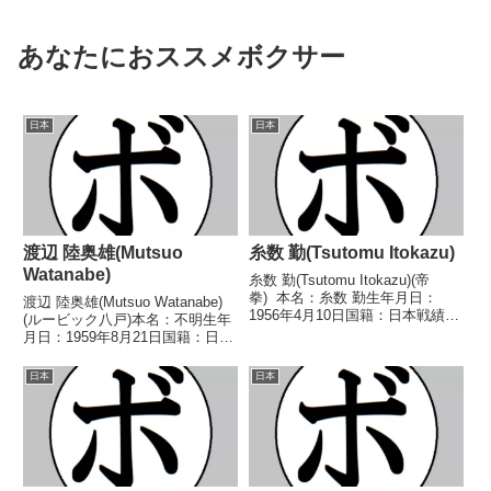
あなたにおススメボクサー
日本
日本
渡辺 陸奥雄(Mutsuo
糸数 勤(Tsutomu Itokazu)
Watanabe)
糸数 勤(Tsutomu Itokazu)(帝
拳) 本名：糸数 勤生年月日：
渡辺 陸奥雄(Mutsuo Watanabe)
1956年4月10日国籍：日本戦績：
(ルービック八戸)本名：不明生年
11戦5勝(3KO)4敗2分 【獲得タイ
月日：1959年8月21日国籍：日本
トル】第2代日本スーパーフライ
戦績：25戦11勝(5KO)11敗3分
級王座 【戦歴】1979/09/06
【獲得タイトル】第4代日本スー
日本
日本
○6R判定 (...
パーフライ級王座【戦歴】
1979/01/04 △4R判定 ...