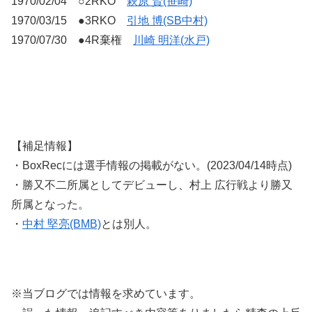
1970/02/04 ○2RKO
萩原 賢(笹崎)
1970/03/15 ●3RKO
引地 博(SB中村)
1970/07/30 ●4R棄権
川崎 明洋(水戸)
【補足情報】
・BoxRecには選手情報の掲載がない。(2023/04/14時点)
・勝又不二所属としてデビューし、村上 広行戦より勝又
所属となった。
・
中村 堅亮(BMB)
とは別人。
※当ブログでは情報を求めています。