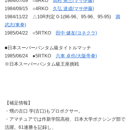
1984/07/09 ○8RKO
高杉 憲三(マサ伊藤)
1984/09/15 ○4RKO
久弘 達成(マサ伊藤)
1984/11/22 △10R判定 0-1(96-96、95-96、95-95)
満
武志(東拳)
1985/04/22 ○5RTKO
田中 健友(ヨネクラ)
■日本スーパーバンタム級タイトルマッチ
1985/06/24 ●5RTKO
六車 卓也(大阪帝拳)
※日本スーパーバンタム級王座挑戦
【補足情報】
・甥の古口 学(古口)もプロボクサー。
・アマチュアでは作新学院高校、日本大学ボクシング部で
活躍。61連勝を記録し、