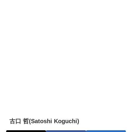
古口 哲(Satoshi Koguchi)