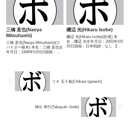
判定 (採点...
三橋 直也(Naoya
磯辺 光(Hikaru Isobe)
Mitsuhashi)
磯辺 光(Hikaru Isobe)(折尾) 本
名：磯辺 光生年月日：2002年4月
三橋 直也(Naoya Mitsuhashi)(ス
25日国籍：日本戦績：なし 【獲
パイダー根本) 本名：三橋 直也生
得タイトル】なし 【戦歴】
年月日：1998年5月6日国籍：日
2026/08/09 対戦予定 園田 大
本戦績：3戦1勝(1KO)2敗 【獲得
和(白銀) 【補足情報】・福岡県小
タイトル】なし 【戦歴】
郡市出身。・趣味は待ちぼ...
2018/09/22 ●1RTKO アンドレ
竹原ジュニア(...
リキ 五十嵐(Chikara Igarashi)
神出 孝行(Takayuki Jinde)