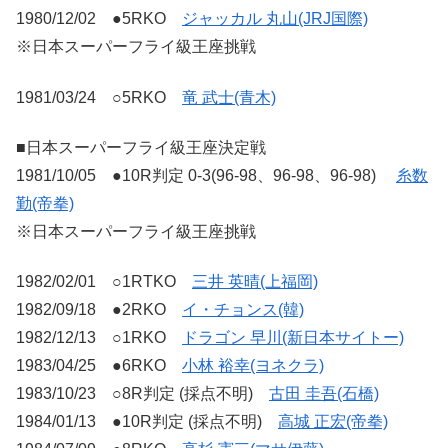
1980/12/02 ●5RKO
ジャッカル 丸山(JRJ国際)
※日本スーパーフライ級王座挑戦
1981/03/24 ○5RKO
竜 武士(青木)
■日本スーパーフライ級王座決定戦
1981/10/05 ●10R判定 0-3(96-98、96-98、96-98)
糸数
勤(帝拳)
※日本スーパーフライ級王座挑戦
1982/02/01 ○1RTKO
三井 英晴(上福岡)
1982/09/18 ●2RKO
イ・チョンス(韓)
1982/12/13 ○1RKO
ドラゴン 早川(新日本サイトー)
1983/04/25 ●6RKO
小林 裕幸(ヨネクラ)
1983/10/23 ○8R判定 (採点不明)
古田 圭吾(石橋)
1984/01/13 ●10R判定 (採点不明)
高城 正宏(帝拳)