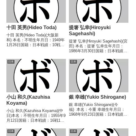
十田 英男(Hideo Toda)
提箸 弘幸(Hiroyuki
Sagehashi)
十田 英男(Hideo Toda)(大阪新
和) 本名：不明生年月日：1949年
提箸 弘幸(Hiroyuki Sagehashi)(宮
1月26日国籍：日本戦績：10戦4
田) 本名：提箸 弘幸生年月日：
勝(2KO)4敗2分 【獲得タイトル】
1986年3月30日国籍：日本戦績：
なし 【戦歴】1967/02/26 ●4R
21戦7勝(1KO)12敗2分 【獲得タ
判定 (採点不明) 金成 義男(新
イトル】なし 【戦歴】
日本
日本
光)1967/...
2005/03/16 △4R判定 1-0(39-
37、3...
小山 和久(Kazuhisa
銀 幸雄(Yukio Shirogane)
Koyama)
銀 幸雄(Yukio Shirogane)(今
福) 本名：今重 幸雄生年月日：
小山 和久(Kazuhisa Koyama)(中
1968年9月23日国籍：日本戦績：
日)本名：不明生年月日：1955年9
10戦3勝(1KO)6敗1分 【獲得タイ
月12日国籍：日本戦績：16戦10
トル】なし 【戦歴】
勝(1KO)4敗2分【獲得タイトル】
1991/05/16 ○4R判定 (採点不
1983年度中日本ライトフライ級
日本
日本
明) 福山 勝行(...
新人王【戦歴】1980/11/12 ○4R