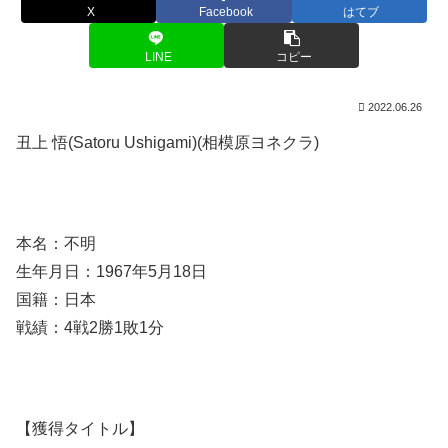
X
Facebook
はてブ
LINE
コピー
2022.06.26
丑上 悟(Satoru Ushigami)(相模原ヨネクラ)
本名：不明
生年月日：1967年5月18日
国籍：日本
戦績：4戦2勝1敗1分
【獲得タイトル】