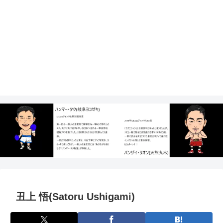
丑上 悟(Satoru Ushigami)