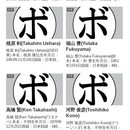
勝(1KO)3敗1分 【獲得タイトル】
得タイトル】なし 【戦歴】
なし 【戦歴】2023/12/17
1990/02/17 ●4R判定 (採点不
日本
日本
●2RTKO 山名 生竜(HKスポー
明) 益谷 正巳(国際) 【補足情
ツ)■2024年...
報】・兵庫県宝塚市売布出...
植原 剣(Takahiro Uehara)
福山 豊(Yutaka
Fukuyama)
植原 剣(Takahiro Uehara)(SB日
東) 本名：植原 隆弘生年月日：
福山 豊(Yutaka Fukuyama)(鈴
1963年11月24日国籍：日本戦
木) 本名：朴 豊生年月日：1951
績：7戦4勝(2KO)3敗 【獲得タイ
年2月6日国籍：日本戦績：4戦3
トル】なし 【戦歴】
敗1分 【獲得タイトル】な
1983/12/13 ●1RKO 石関 信幸
し 【戦歴】1969/11/16
日本
日本
(高崎)1984/02...
●2RKO 山口 光博(岡
野)1970/01/18 △4R判定 (...
高橋 賢(Ken Takahashi)
河野 俊彦(Toshihiko
Kono)
高橋 賢(Ken Takahashi)(ワタナ
ベ) 本名：不明生年月日：1970年
河野 俊彦(Toshihiko Kono)(グリ
12月25日国籍：日本戦績：6戦2
ーンツダ) 本名：不明生年月日：