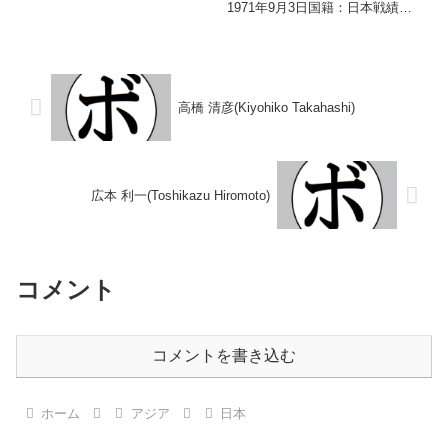
勝(1KO)4敗 【獲得タイトル】な
1971年9月3日国籍：日本戦績：
し 【戦歴】1992/05/15 ○4R判
11戦10勝(5KO)1分 【獲得タイト
定 (採点不明) 須藤 達朗(大
ル】なし 【戦歴】1988/12/20
川)■1992...
○4RKO 松田 信男(サカ
エ)1989/02...
高橋 清彦(Kiyohiko Takahashi)
広本 利一(Toshikazu Hiromoto)
コメント
コメントを書き込む
ホーム
アジア
日本