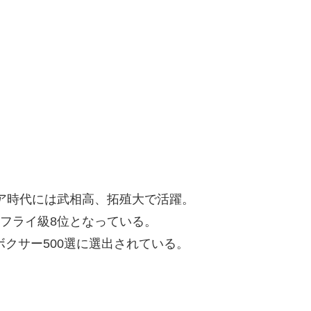
ュア時代には武相高、拓殖大で活躍。
部フライ級8位となっている。
ボクサー500選に選出されている。