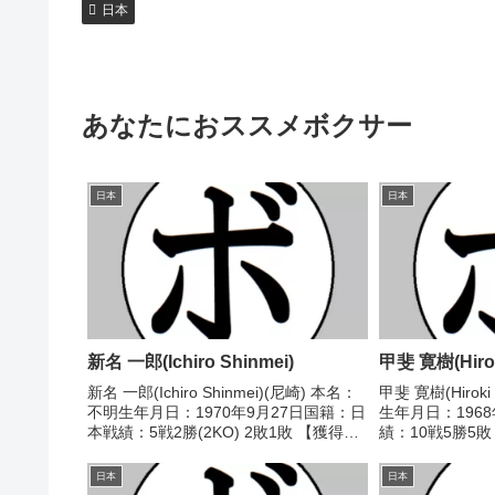
日本
あなたにおススメボクサー
日本
日本
新名 一郎(Ichiro Shinmei)
甲斐 寛樹(Hirok
新名 一郎(Ichiro Shinmei)(尼崎) 本名：
甲斐 寛樹(Hirok
不明生年月日：1970年9月27日国籍：日
生年月日：196
本戦績：5戦2勝(2KO) 2敗1敗 【獲得タ
績：10戦5勝5
イトル】なし 【戦歴】1991/03/09
し 【戦歴】1990
●4R判定 (採点不明) 枦山 敏幸(タイ
不明) 西出 啓
日本
日本
ガ)19...
チ)1990/10/05 ○