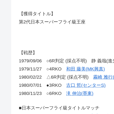
【獲得タイトル】
第2代日本スーパーフライ級王座
【戦歴】
1979/09/06 ○6R判定 (採点不明) 静 義哉(進
1979/11/27 ○4RKO
和田 藤美(MK興真)
1980/02/22 △6R判定 (採点不明)
霧崎 雅行
1980/07/01 ●3RKO
古口 哲(センターS)
1980/11/23 ○6RKO
滝 伸治(墨東)
■日本スーパーフライ級タイトルマッチ