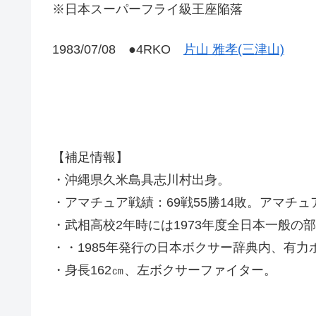
※日本スーパーフライ級王座陥落
1983/07/08 ●4RKO
片山 雅孝(三津山)
【補足情報】
・沖縄県久米島具志川村出身。
・アマチュア戦績：69戦55勝14敗。アマチ
・武相高校2年時には1973年度全日本一般の
・・1985年発行の日本ボクサー辞典内、有力
・身長162㎝、左ボクサーファイター。