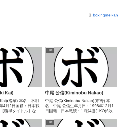
boxingmeikan
日本
i Kai)
中尾 公信(Kiminobu Nakao)
i Kai)(洛翠) 本名：不明
中尾 公信(Kiminobu Nakao)(市野) 本
8年4月2日国籍：日本戦
名：中尾 公信生年月日：1998年12月1
敗 【獲得タイトル】な
日国籍：日本戦績：11戦4勝(1KO)6敗1
/08/13 ○4R判定 (採点
分 【獲得タイトル】2022年度中日本ラ
介(陽光アダ
イト級新人王 【戦歴】2021/06/20
日本
...
○3RTKO 深...