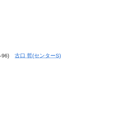
8-96)
古口 哲(センターS)