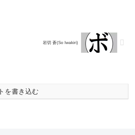
サイトー...
岩切 蒼(So Iwakiri)
トを書き込む