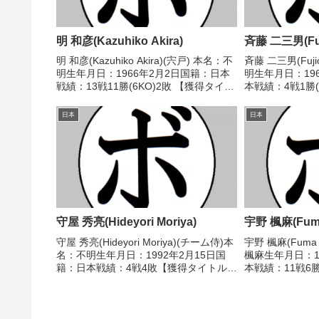
明 和彦(Kazuhiko Akira)
斉藤 二三男(Fuji
明 和彦(Kazuhiko Akira)(宍戸) 本名：不
斉藤 二三男(Fuji
明生年月日：1966年2月2日国籍：日本
明生年月日：19
戦績：13戦11勝(6KO)2敗 【獲得タイト
本戦績：4戦1勝(
ル】なし 【戦歴】1983/05/23 ●4R判
イトル】なし 【戦
定 (採点不明) 門井 一弥(セキ)1984/0...
△4R判定 (採点
日本
日本
形)1993...
守屋 秀亮(Hideyori Moriya)
宇野 楓麻(Fuma
守屋 秀亮(Hideyori Moriya)(チーム侍)本
宇野 楓麻(Fuma
名：不明生年月日：1992年2月15日国
楓麻生年月日：1
籍：日本戦績：4戦4敗【獲得タイトル】
本戦績：11戦6勝
なし【戦歴】2015/08/30 ●KO(ラウン
イトル】なし 【
ド不明) 矢島 拓也(フリ
スーパーフライ
ー)2018/02/18 ●3...
2022/06/13 ●1R