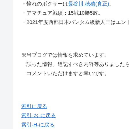
・憧れのボクサーは
長谷川 穂積(真正)
。
・アマチュア戦績：15戦10勝5敗。
・2021年度西部日本バンタム級新人王はエ
※当ブログでは情報を求めています。
誤った情報、追記すべき内容等ありましたら
コメントいただけますと幸いです。
索引に戻る
索引-お-に戻る
索引-H-に戻る