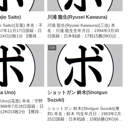
o Saito)
川浦 龍生(Ryusei Kawaura)
o Saito)(京葉) 本名：不
川浦 龍生(Ryusei Kawaura)(三迫) 本
67年11月17日国籍：日
名：川浦 龍生生年月日：1994年3月30
1KO)2敗1分 【獲得タ
日国籍：日本戦績：17戦15勝(9KO)2
歴】1993/08/13
敗 【獲得タイトル】第21代WBOアジア
不明) 中小路 宗男(花
パシフィックスーパーフライ級王
日本
座 【戦歴】2016/11/14...
 Uno)
ショットガン 鈴木(Shotgun
Suzuki)
 Uno)(花形) 本名：宇野
988年7月28日国籍：日
ショットガン 鈴木(Shotgun Suzuki)(東
(2KO)3敗2分 【獲得タ
邦) 本名：鈴木 均生年月日：1963年2月
戦歴】■2022年度東日本
25日国籍：日本戦績：15戦6勝(2KO)6敗
級新人王2回戦
3分 【獲得タイトル】なし 【戦歴】
T...
1981/12/05 ○2RKO 田畑 義伸(新日本