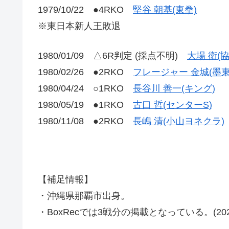
1979/10/22 ●4RKO
堅谷 朝基(東拳)
※東日本新人王敗退
1980/01/09 △6R判定 (採点不明)
大場 衛(
1980/02/26 ●2RKO
フレージャー 金城(墨東
1980/04/24 ○1RKO
長谷川 善一(キング)
1980/05/19 ●1RKO
古口 哲(センターS)
1980/11/08 ●2RKO
長嶋 清(小山ヨネクラ)
【補足情報】
・沖縄県那覇市出身。
・BoxRecでは3戦分の掲載となっている。(2021