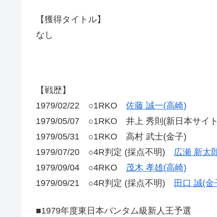
【獲得タイトル】
なし
【戦歴】
1979/02/22 ○1RKO
佐藤 誠一(高崎)
1979/05/07 ○1RKO 井上 秀則(新日本サイ
1979/05/31 ○1RKO 高村 武士(金子)
1979/07/20 ○4R判定 (採点不明)
広瀬 新太
1979/09/04 ○4RKO
茂木 孝雄(高崎)
1979/09/21 ○4R判定 (採点不明)
田口 誠(金
■1979年度東日本バンタム級新人王予選