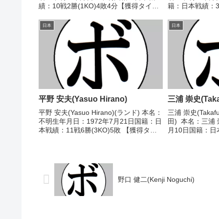
績：10戦2勝(1KO)4敗4分【獲得タイト
籍：日本戦績：3戦
ル】なし【戦歴】1966/09/20 △4R判
タイトル】なし 【
定 (採点不明) 中野 章(塚原)■1966年度
○2RTKO 米光
日本
日本
西日本フライ...
ス)201...
平野 安夫(Yasuo Hirano)
三浦 崇史(Takaf
平野 安夫(Yasuo Hirano)(ランド) 本名：
三浦 崇史(Takafu
不明生年月日：1972年7月21日国籍：日
田) 本名：三浦 
本戦績：11戦6勝(3KO)5敗 【獲得タイ
月10日国籍：日本
トル】1992年度全日本ウェルター級新
敗 【獲得タイ
人王 【戦歴】1991/09/09 ●1RKO 越
2011/02/03 ●4
川 雅也(...
4...
野口 健二(Kenji Noguchi)