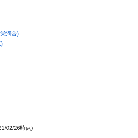
協栄河合)
)
/02/26時点)