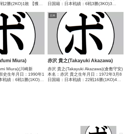
2勝(2KO)1敗 【獲得
日国籍：日本戦績：6戦3勝(3KO)3
戦歴】2012/10/07
敗 【獲得タイトル】2020年度中日本ミ
 勇(本田フィットネ
ドル級新人王2021年度中日本ミドル級
日本
新人王 【戦歴】202...
umi Miura)
赤沢 貴之(Takayuki Akazawa)
mi Miura)(川崎新
赤沢 貴之(Takayuki Akazawa)(倉敷守安)
崇史生年月日：1990年1
本名：赤沢 貴之生年月日：1972年3月8
戦績：6戦1勝(1KO)5
日国籍：日本戦績：22戦16勝(1KO)4敗2
トル】なし 【戦歴】
分【獲得タイトル】1991年度西日本バ
R判定 0-3(37-40、37-
ンタム級新人王【戦歴】1991/03/18
○3RKO ...