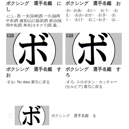
ボクシング 選手名鑑 に
ボクシング 選手名鑑 お
し
-お- -おあ- -おい- -おう- -お
え- -おお--おか- -おき- -お
-にし- 西 一夫(笹崎)西 一久(福岡
く- -おけ- -おこ--おさ- -お
中央)西 健造(山口協栄)西 政治(福
し- -おす- -おせ- -おそ--お
岡中央)西 寿夫(ヨネクラ)西 義人
た- -おち- -おつ- -おて- -お
(中外)西 陸登(ウォズ)西井 伸翼
と--おな- -おに- -おぬ- -お
(テンカウント滋賀)西尾 翔喜(千
索引
索引
ね- ...
里馬神戸)西尾 次郎(大分)西尾 信
二(角海老)西岡 和...
ボクシング 選手名鑑 す
ボクシング 選手名鑑 す
お
ろ
-すお- No data 索引に戻る
-すろ- スロボタン・カッチャー
(セルビア) 索引に戻る
ボクシング 選手名鑑 る