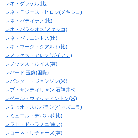
レネ・ダッケル(比)
レネ・テジェス・ヒロン(メキシコ)
レネ・パティラノ(比)
レネ・パラシオス(メキシコ)
レネ・バリエントス(比)
レネ・マーク・クアルト(比)
レノックス・アレン(ガイアナ)
レノックス・ルイス(英)
レパード 玉熊(国際)
レバンダー・ジョンソン(米)
レブ・サンティリャン(石神井S)
レベール・ウィッティントン(米)
レミヒオ・スルバラン(ベネズエラ)
レミュエル・デバルボ(比)
レラト・ドゥラミニ(南ア)
レローネ・リチャーズ(英)