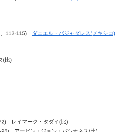
13、112-115)
ダニエル・バジャダレス(メキシコ)
(比)
、80-72) レイマーク・タダイ(比)
-94、93-96) アービン・ジョン・パシオネス(比)