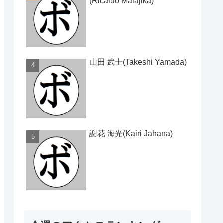
(Ricardo Malajika)
山田 武士(Takeshi Yamada)
謝花 海光(Kairi Jahana)