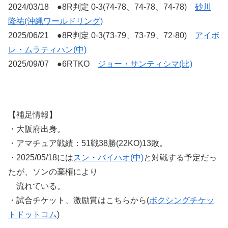
2024/03/18 ●8R判定 0-3(74-78、74-78、74-78)
砂川
隆祐(沖縄ワールドリング)
2025/06/21 ●8R判定 0-3(73-79、73-79、72-80)
アイボ
レ・ムラティハン(中)
2025/09/07 ●6RTKO
ジョー・サンティシマ(比)
【補足情報】
・大阪府出身。
・アマチュア戦績：51戦38勝(22KO)13敗。
・2025/05/18には
スン・バイハオ(中)
と対戦する予定だっ
たが、ソンの棄権により
流れている。
・試合チケット、激励賞はこちらから(
ボクシングチケッ
トドットコム
)