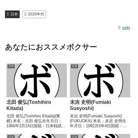
日本
2020年代
seki
あなたにおススメボクサー
日本
日本
北田 俊弘(Toshihiro
末吉 史明(Fumiaki
Kitada)
Sueyoshi)
北田 俊弘(Toshihiro Kitada)(東
末吉 史明(Fumiaki Sueyoshi)
郷) 本名：北田 俊弘生年月日：
(FUKUOKA) 本名：末吉 史明生
1966年2月24日国籍：日本戦績：
年月日：1992月5年4日国籍：日
14戦5勝(1KO)6敗3分 【獲得タイ
本戦績：19戦6勝(5KO)12敗1
トル】なし 【戦歴】
分 【獲得タイトル】2017年度西
日本
日本