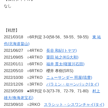
なし
【戦歴】
2021/03/18 ○6R判定 3-0(58-56、59-55、59-55)
東 祐
也(北海道畠山)
2021/06/27 ○4RTKO
長谷 和紀(トヤマ)
2021/09/05 ○4RTKO
粟田 祐之(KG大和)
2022/01/11 ○6RTKO
福井 貫太(寝屋川石田)
2022/05/10 ○6RTKO 櫻井 孝樹(SRS)
2022/10/30 ○2RTKO
ニューサンダー 照屋(琉豊)
2022/12/26 ○3RTKO
パラミン・セーンパック(タイ)
2023/05/09 ●8R判定 0-3(73-78、72-79、71-80)
村上
雄大(角海老宝石)
2023/09/10 ○2RKO
スラシット・シスワンチャイ(タイ)