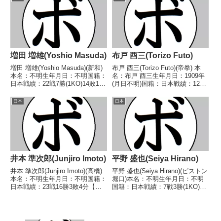
1988/05/19 ○4R判定 (採点不
部日本フェザー級新人王 【戦
明) 川下 明義(ア...
歴】2015/03/15...
増田 増雄(Yoshio Masuda)
布戸 酉三(Torizo Futo)
増田 増雄(Yoshio Masuda)(新和)
布戸 酉三(Torizo Futo)(帝拳) 本
本名：不明生年月日：不明国籍：
名：布戸 酉三生年月日：1909年
日本戦績：22戦7勝(1KO)14敗1分
(月日不明)国籍：日本戦績：12戦
【獲得タイトル】なし【戦歴】
3勝(1KO)8敗 【獲得タイトル】
1947/09/12 ●4R判定 (採点不
1930年度全日本選手権ウェルタ
日本
日本
明) 石井 孝男(ベ
ー級優勝(アマチュア) 【戦歴】
ア)1947/09/26 ●判定...
(年月日不明) ○(内容...
井本 準次郎(Junjiro Imoto)
平野 盛也(Seiya Hirano)
井本 準次郎(Junjiro Imoto)(高橋)
平野 盛也(Seiya Hirano)(ピストン
本名：不明生年月日：不明国籍：
堀口)本名：不明生年月日：不明
日本戦績：23戦16勝3敗4分【獲
国籍：日本戦績：7戦3勝(1KO)1
得タイトル】なし【戦歴】
敗2分1無判定【獲得タイトル】
1947/03/10 ○4R判定 (採点不
なし【戦歴】1947/10/03 ○判定
明) 勝本 正義(高
(ラウンド/採点不明) 木村 啓(新
橋)1947/04/03 ○2RKO 宮...
日本)1947/1...