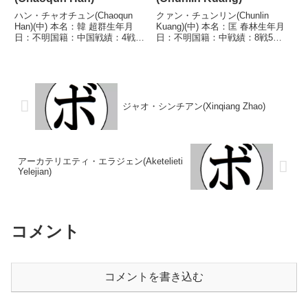
ハン・チャオチュン(Chaoqun
クァン・チュンリン(Chunlin
Han)(中) 本名：韓 超群生年月
Kuang)(中) 本名：匡 春林生年月
日：不明国籍：中国戦績：4戦2
日：不明国籍：中戦績：8戦5勝1
勝(2KO)2敗1無効試合 【獲得タイ
敗2分 【獲得タイトル】な
トル】なし 【戦歴】
し 【戦歴】2023/11/05 ○4R判
2023/09/27 ○2RTKO ジラヌワ
定 3-0(39-37、39-37、39-37) ヤ
ット・トゥーンスラケット(タ
ン・グオジャ...
イ)20...
ジャオ・シンチアン(Xinqiang Zhao)
アーカテリエティ・エラジェン(Aketelieti
Yelejian)
コメント
コメントを書き込む