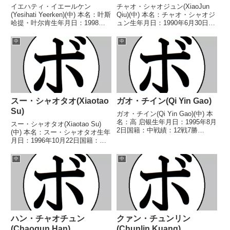
イエハティ・イエールケン
チャオ・シャオジュン(XiaoJun
(Yesihati Yeerken)(中) 本名：叶斯
Qiu)(中) 本名：チャオ・シャオジ
哈提・叶尔肯生年月日：1998年6
ュン生年月日：1990年6月30日国
月10日国籍：中戦績：22戦11勝
籍：中戦績：28戦24勝(12KO)4
(5KO)8敗2分1無効試合 【獲得タ
敗 【獲得タイトル】WBCユース
中
中
イトル】なし 【戦歴】
スーパーバンタム級暫定王座
2017/12/14 ○4RTKO...
WBCスーパーバンタム級シルバ
ー...
スー・シャオタオ(Xiaotao
ガオ・チイン(Qi Yin Gao)
Su)
ガオ・チイン(Qi Yin Gao)(中) 本
名：高 启银生年月日：1995年8月
スー・シャオタオ(Xiaotao Su)
2日国籍：中戦績：12戦7勝
(中) 本名：スー・シャオタオ生年
(5KO)5敗 【獲得タイトル】な
月日：1996年10月22日国籍：中
し 【戦歴】2016/03/19
戦績：23戦14勝(8KO)9敗 【獲得
●2RTKO ジャン・カイチー
タイトル】IBOオセアニアスーパ
中
中
(中)2018/02/02 ○4...
ーフェザー級王座WBOオリエン
タルスーパーフェザー級王座 ...
ハン・チャオチュン
クァン・チュンリン
(Chaoqun Han)
(Chunlin Kuang)