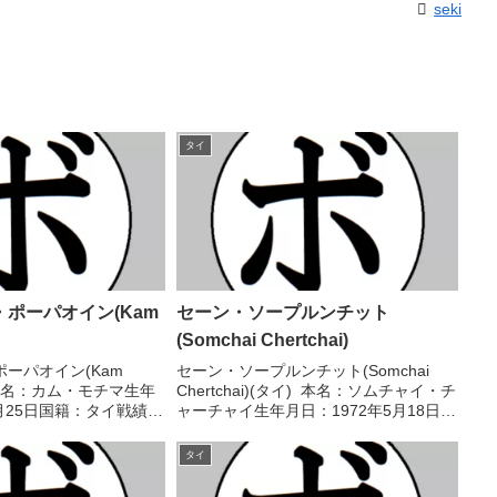
seki
タイ
ポーパオイン(Kam
セーン・ソープルンチット
(Somchai Chertchai)
ーパオイン(Kam
セーン・ソープルンチット(Somchai
) 本名：カム・モチマ生年
Chertchai)(タイ) 本名：ソムチャイ・チ
3月25日国籍：タイ戦績：
ャーチャイ生年月日：1972年5月18日国
O)5敗2分 【獲得タイト
籍：タイ戦績：47戦44勝(14KO)3敗
アジアミニマム級王座
【獲得タイトル】第33代WBA世界フラ
タイ
級暫定王座 【戦歴...
イ級王座 【戦...