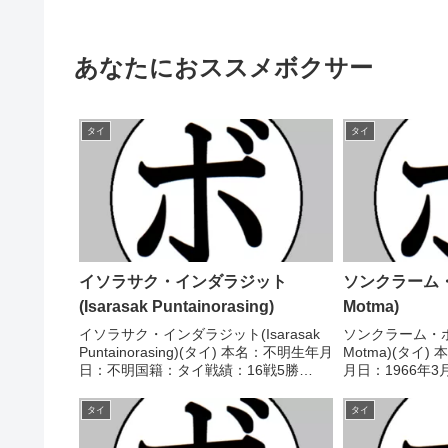
あなたにおススメボクサー
タイ
タイ
イソラサク・インダラジット
ソンクラーム・
(Isarasak Puntainorasing)
Motma)
イソラサク・インダラジット(Isarasak
ソンクラーム・ポ
Puntainorasing)(タイ) 本名：不明生年月
Motma)(タイ
日：不明国籍：タイ戦績：16戦5勝
月日：1966年
(1KO)8敗3分 【獲得タイトル】な
30戦23勝(11K
し 【戦歴】1958/10/10 ●10R判定 (採
ル】PABAパン
タイ
タイ
点不明) マヌ...
WBA世界ミニマム