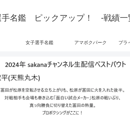
手名鑑 ピックアップ！ -戦績一覧-
女子選手名鑑
アマボクパーク
プラ