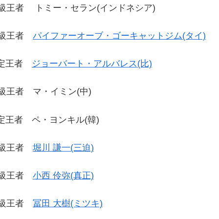
級王者 トミー・セラン(インドネシア)
イ級王者
パイファーオーブ・ゴーキャットジム(タイ)
暫定王者
ジョーバート・アルバレス(比)
級王者 マ・イミン(中)
王者 ペ・ヨンキル(韓)
イ級王者
堀川 謙一(三迫)
イ級王者
小西 伶弥(真正)
イ級王者
冨田 大樹(ミツキ)