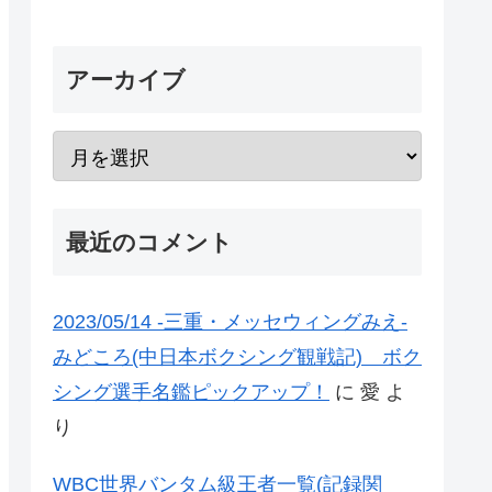
アーカイブ
最近のコメント
2023/05/14 -三重・メッセウィングみえ-
みどころ(中日本ボクシング観戦記) ボク
シング選手名鑑ピックアップ！
に
愛
よ
り
WBC世界バンタム級王者一覧(記録関