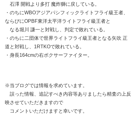
石澤 開戦より多打 魔炸獅に戻している。
・のちにWBOアジアパシフィックライトフライ級王者、
ならびにOPBF東洋太平洋ライトフライ級王者と
なる堀川 謙一と対戦し、判定で敗れている。
・のちに二団体で世界ライトフライ級王者となる矢吹 正
道と対戦し、1RTKOで敗れている。
・身長164cmの右ボクサーファイター。
※当ブログでは情報を求めています。
誤った情報、追記すべき内容等ありましたら精査の上反
映させていただきますので
コメントいただけますと幸いです。