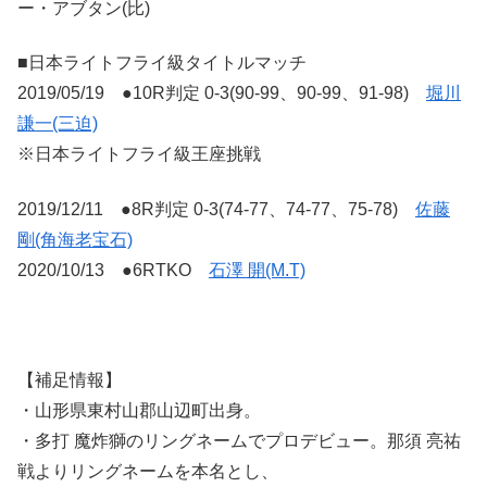
ー・アブタン(比)
■日本ライトフライ級タイトルマッチ
2019/05/19 ●10R判定 0-3(90-99、90-99、91-98)
堀川
謙一(三迫)
※日本ライトフライ級王座挑戦
2019/12/11 ●8R判定 0-3(74-77、74-77、75-78)
佐藤
剛(角海老宝石)
2020/10/13 ●6RTKO
石澤 開(M.T)
【補足情報】
・山形県東村山郡山辺町出身。
・多打 魔炸獅のリングネームでプロデビュー。那須 亮祐
戦よりリングネームを本名とし、