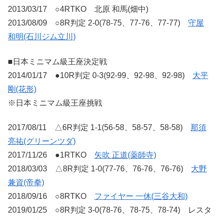
2013/03/17 ○4RTKO 北原 和馬(畑中)
2013/08/09 ○8R判定 2-0(78-75、77-76、77-77)
守屋
和明(石川ジム立川)
■日本ミニマム級王座決定戦
2014/01/17 ●10R判定 0-3(92-99、92-98、92-98)
大平
剛(花形)
※日本ミニマム級王座挑戦
2017/08/11 △6R判定 1-1(56-58、58-57、58-58)
那須
亮祐(グリーンツダ)
2017/11/26 ●1RTKO
矢吹 正道(薬師寺)
2018/03/03 △8R判定 1-0(77-76、76-76、76-76)
大野
兼資(帝拳)
2018/09/16 ○8RTKO
ファイヤー 一休(三谷大和)
2019/01/25 ○8R判定 3-0(78-76、78-75、78-74) レスタ