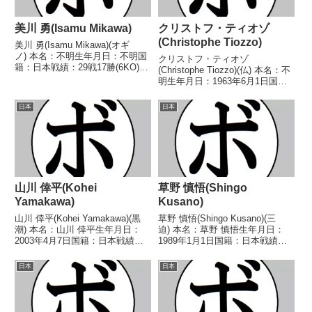
美川 勇(Isamu Mikawa)
クリストフ・ティオゾ
(Christophe Tiozzo)
美川 勇(Isamu Mikawa)(オギ
ノ) 本名：不明生年月日：不明国
クリストフ・ティオゾ
籍：日本戦績：29戦17勝(6KO)9
(Christophe Tiozzo)(仏) 本名：不
敗3分 【獲得タイトル】な
明生年月日：1963年6月1日国
し 【戦歴】1963/04/27 ○4R判
籍：仏戦績：35戦33勝(23KO)2
定 (採点不明) 角井 一郎(革
敗 【獲得タイトル】1982年度フ
日本
日本
新)1963/05/13 ○...
ランス選手権ライトミドル級優勝
(アマチュア)1983年度フラン...
山川 倖平(Kohei
草野 慎悟(Shingo
Yamakawa)
Kusano)
山川 倖平(Kohei Yamakawa)(黒
草野 慎悟(Shingo Kusano)(三
潮) 本名：山川 倖平生年月日：
迫) 本名：草野 慎悟生年月日：
2003年4月7日国籍：日本戦績：6
1989年1月1日国籍：日本戦績：
戦3勝(1KO)3敗 【獲得タイトル】
24戦13勝(5KO)10敗1分 【獲得タ
なし 【戦歴】2023/09/24 ●4R
イトル】2013年度東日本フェザ
日本
日本
判定 0-3(35-40、36-39、36-3...
ー級新人王 【戦歴】
2011/04/05 ○1RKO 青...