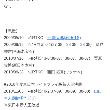
なし
【戦歴】
2009/05/10 ○1RTKO
平 龍太郎(石神井S)
2009/09/19 △4R判定 0-1(37-38、38-38、38-38) 烏谷
栄吉(角海老宝石)
2010/07/16 ○4R判定 3-0(38-37、38-37、38-37) 栗原
俊博(新日本木村)
2010/09/28 ○1RTKO 西田 拓真(ワタナベ)
■2010年度東日本ライトフライ級新人王決勝
2010/11/03 ●4R判定 0-2(37-39、38-39、38-38)
山口
隼人(湘南RYUJU)
※東日本新人王敗退