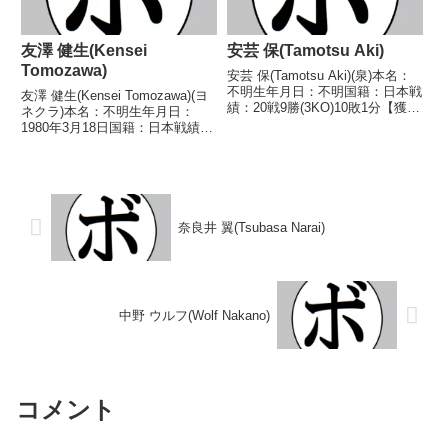
友澤 健生(Kensei
安芸 保(Tamotsu Aki)
Tomozawa)
安芸 保(Tamotsu Aki)(泉)本名：
不明生年月日：不明国籍：日本戦
友澤 健生(Kensei Tomozawa)(ヨ
績：20戦9勝(3KO)10敗1分【獲得
ネクラ)本名：不明生年月日：
タイトル】なし【戦歴】
1980年3月18日国籍：日本戦績：
1946/11/06 ○3RKO 小山 五郎
14戦7勝(4KO)4敗3分【獲得タイ
(高橋)1947/01/28 ○3RKO 大久
トル】2001年度B級トーナメント
保 幸雄(オ...
ライト級優勝【戦歴】
1998/11/24 ○1RTKO ...
奈良井 翼(Tsubasa Narai)
中野 ウルフ(Wolf Nakano)
コメント