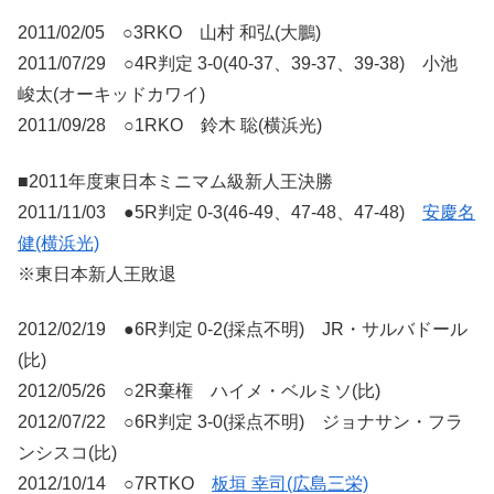
2011/02/05 ○3RKO 山村 和弘(大鵬)
2011/07/29 ○4R判定 3-0(40-37、39-37、39-38) 小池
峻太(オーキッドカワイ)
2011/09/28 ○1RKO 鈴木 聡(横浜光)
■2011年度東日本ミニマム級新人王決勝
2011/11/03 ●5R判定 0-3(46-49、47-48、47-48)
安慶名
健(横浜光)
※東日本新人王敗退
2012/02/19 ●6R判定 0-2(採点不明) JR・サルバドール
(比)
2012/05/26 ○2R棄権 ハイメ・ベルミソ(比)
2012/07/22 ○6R判定 3-0(採点不明) ジョナサン・フラ
ンシスコ(比)
2012/10/14 ○7RTKO
板垣 幸司(広島三栄)