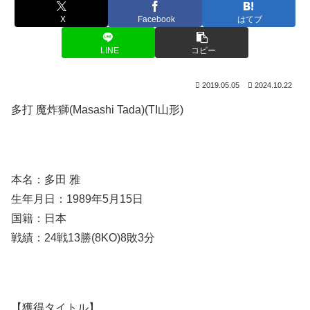
X
Facebook
はてブ
LINE
コピー
2019.05.05
2024.10.22
多打 魔炸獅(Masashi Tada)(TI山形)
本名：多田 雅
生年月日：1989年5月15日
国籍：日本
戦績：24戦13勝(8KO)8敗3分
【獲得タイトル】