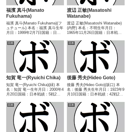
福濱 真斗(Manato
渡辺 正敏(Masatoshi
Fukuhama)
Watanabe)
福濱 真斗(Manato Fukuhama)(フ
渡辺 正敏(Masatoshi Watanabe)
ュチュール) 本名：福濱 真斗生年
(内野) 本名：不明生年月日：
月日：1999年2月7日国籍：日本
1965年11月26日国籍：日本戦
戦績：5戦4勝(2KO)1敗 【獲得タ
績：7戦2勝(1KO)4敗1分 【獲得
イトル】なし 【戦歴】
タイトル】なし 【戦歴】
日本
日本
2022/04/24 ○1RTKO 嶋田 来
1986/09/25 ●4R判定 (採点不
生輝(JM加古川)■...
明) 篠原 孝典(国際...
知賀 竜一(Ryuichi Chika)
後藤 秀夫(Hideo Goto)
知賀 竜一(Ryuichi Chika)(緑) 本
後藤 秀夫(Hideo Goto)(坂口) 本
名：知賀 竜一生年月日：2000年4
名：後藤 秀夫生年月日：1923年9
月20日国籍：日本戦績：5戦2勝
月10日国籍：日本戦績：42戦29
(1KO)2敗1分 【獲得タイトル】な
勝(1KO)11敗1分1無判定 【獲得タ
し 【戦歴】2022/09/10
イトル】1948年度全日本選手権
日本
日本
○1RTKO 中根 一樹(天熊丸
フェザー級優勝(アマチュア)第2
木)2024/06...
代日本フェザー級王座...