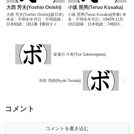
大西 芳夫(Yoshio Onishi)
小坂 照男(Teruo Kosaka)
大西 芳夫(Yoshio Onishi)(新日本)
小坂 照男(Teruo Kosaka)(帝拳) 本
本名：不明生年月日：不明国籍：
名：不明生年月日：1940年11月
日本戦績：1戦1勝【獲得タイト
18日国籍：日本戦績：74戦63勝
ル】なし【戦歴】1946/1/28
(26KO)9敗2分 【獲得タイトル】
○4R判定 (採点不明) 大樋 庄太
第12代日本ライト級王座第12代
郎(新京都)【補足情報】・戦績/戦
OBF東洋(OPBF東洋太平洋前身)
歴は判明済みのもののみ掲...
ライト級王座 【...
逆瀬川 斗有(Toa Sakasegawa)
寺田 亮樹(Ryoki Terada)
コメント
コメントを書き込む