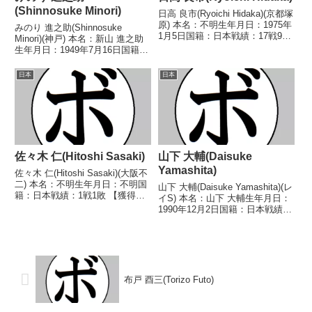
(Shinnosuke Minori)
日高 良市(Ryoichi Hidaka)(京都塚
原) 本名：不明生年月日：1975年
みのり 進之助(Shinnosuke
1月5日国籍：日本戦績：17戦9勝
Minori)(神戸) 本名：新山 進之助
(4KO)6敗2分 【獲得タイトル】
生年月日：1949年7月16日国籍：
2001年度西日本スーパーフライ
日本戦績：28戦15勝(10KO)9敗4
級新人王 【戦歴】■1992年度西
分 【獲得タイトル】1971年度西
日本
日本
部日本フライ級新人...
日本フライ級新人王 【戦歴】
1970/07/04 ...
佐々木 仁(Hitoshi Sasaki)
山下 大輔(Daisuke
Yamashita)
佐々木 仁(Hitoshi Sasaki)(大阪不
二) 本名：不明生年月日：不明国
山下 大輔(Daisuke Yamashita)(レ
籍：日本戦績：1戦1敗 【獲得タ
イS) 本名：山下 大輔生年月日：
イトル】なし 【戦歴】
1990年12月2日国籍：日本戦績：
1947/11/23 ●3RKO 柏原 孝一
2戦2敗 【獲得タイトル】な
(オール) 【補足情報】・BoxRec
し 【戦歴】2025/05/08
では選手情報の掲載がな...
●4RTKO 澤田 翔瑠(極
東)2026/03/25 ●...
布戸 酉三(Torizo Futo)