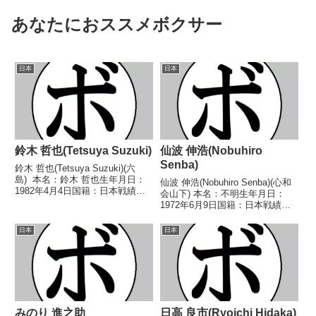
あなたにおススメボクサー
日本
日本
鈴木 哲也(Tetsuya Suzuki)
仙波 伸浩(Nobuhiro
Senba)
鈴木 哲也(Tetsuya Suzuki)(六
島) 本名：鈴木 哲也生年月日：
仙波 伸浩(Nobuhiro Senba)(心和
1982年4月4日国籍：日本戦績：
会山下) 本名：不明生年月日：
41戦29勝(17KO)12敗 【獲得タ
1972年6月9日国籍：日本戦績：4
イトル】第53代日本ミドル級王
戦2勝(1KO)2敗 【獲得タイトル】
座第41代OPBF東洋太平洋ミドル
なし 【戦歴】1993/02/11 ○4R
日本
日本
級王座 【戦歴】...
判定 (採点不明) 中島 章仁(ハラ
ダ)199...
みのり 進之助
日高 良市(Ryoichi Hidaka)