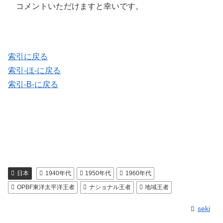
コメントいただけますと幸いです。
索引に戻る
索引-ほ-に戻る
索引-B-に戻る
日本
1940年代
1950年代
1960年代
OPBF東洋太平洋王者
ナショナル王者
地域王者
seki