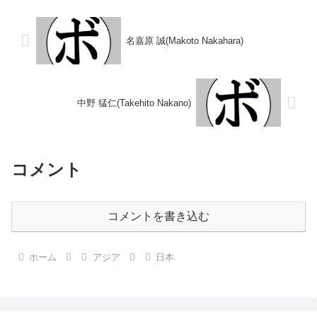
信直(帝拳) 【補足情報】・岡山県
判定 0-3(37-39、37-39、37-40)
岡山市北区川入出身。 ...
平...
名嘉原 誠(Makoto Nakahara)
中野 猛仁(Takehito Nakano)
コメント
コメントを書き込む
ホーム
アジア
日本