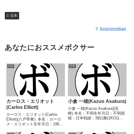
日本
boxingmeikan
あなたにおススメボクサー
日本
日本
カーロス・エリオット
小倉 一雄(Kazuo Asakura)
(Carlos Elliott)
小倉 一雄(Kazuo Asakura)(笹
崎) 本名：不明生年月日：不明国
カーロス・エリオット(Carlos
籍：日本戦績：3戦1勝(1KO)1敗1
Elliott)(八戸帝拳) 本名：カーロ
分 【獲得タイトル】なし 【戦
ス・エリオット生年月日：1962
歴】1946/10/13 ○2R反則 北村
年4月29日国籍：米戦績：29戦26
文雄(高崎)■1946年度東日本バン
勝(22KO)3敗 【獲得タイトル】