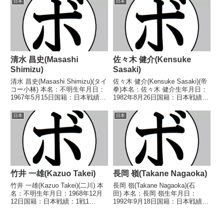
日本
日本
タム級新人王2回...
第17代日本スーパーウェルター
級王座第14代OPBF...
清水 昌史(Masashi
佐々木 健介(Kensuke
Shimizu)
Sasaki)
清水 昌史(Masashi Shimizu)(タイ
佐々木 健介(Kensuke Sasaki)(帝
コー小林) 本名：不明生年月日：
拳)本名：佐々木 健介生年月日：
1967年5月15日国籍：日本戦績：
1982年8月26日国籍：日本戦績：
5戦3勝(2KO)2敗 【獲得タイト
6戦5勝(4KO)1敗【獲得タイト
ル】なし 【戦歴】1987/07/02
ル】なし【戦歴】2013/11/02
日本
日本
○1RKO 福田 大地(全日本パブリ
●6R判定 0-2(55-59、56-58、57-
ック)19...
5...
竹井 一雄(Kazuo Takei)
長岡 嶺(Takane Nagaoka)
竹井 一雄(Kazuo Takei)(二川) 本
長岡 嶺(Takane Nagaoka)(石
名：不明生年月日：1968年12月
田) 本名：長岡 嶺生年月日：
12日国籍：日本戦績：1戦1
1992年9月18日国籍：日本戦績：
敗 【獲得タイトル】なし 【戦
9戦4勝4敗1分 【獲得タイトル】
歴】1992/11/07 ●1RKO 大谷
なし 【戦歴】2018/06/02 ●4R