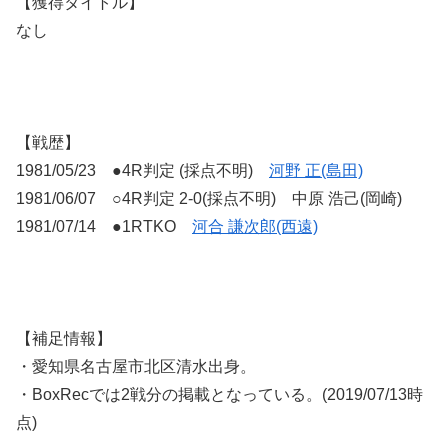
【獲得タイトル】
なし
【戦歴】
1981/05/23 ●4R判定 (採点不明)
河野 正(島田)
1981/06/07 ○4R判定 2-0(採点不明) 中原 浩己(岡崎)
1981/07/14 ●1RTKO
河合 謙次郎(西遠)
【補足情報】
・愛知県名古屋市北区清水出身。
・BoxRecでは2戦分の掲載となっている。(2019/07/13時
点)