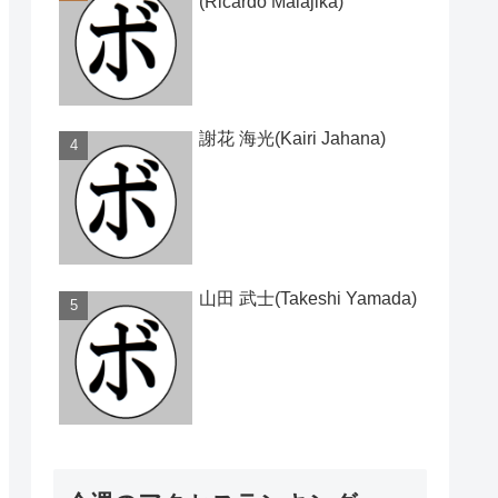
(Ricardo Malajika)
謝花 海光(Kairi Jahana)
山田 武士(Takeshi Yamada)