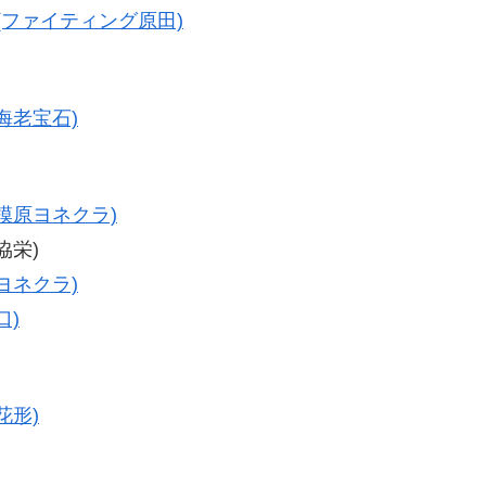
(ファイティング原田)
海老宝石)
相模原ヨネクラ)
協栄)
ヨネクラ)
口)
花形)