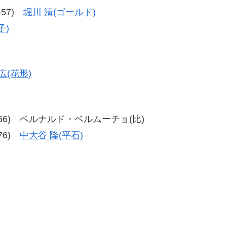
9-57)
堀川 清(ゴールド)
子)
広(花形)
6、60-56) ベルナルド・ベルムーチョ(比)
-76)
中大谷 隆(平石)