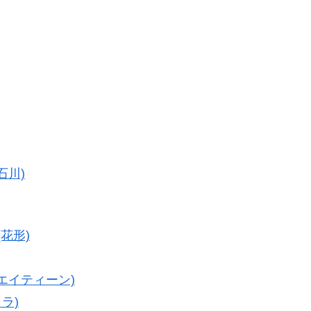
石川)
(花形)
(エイティーン)
ラ)