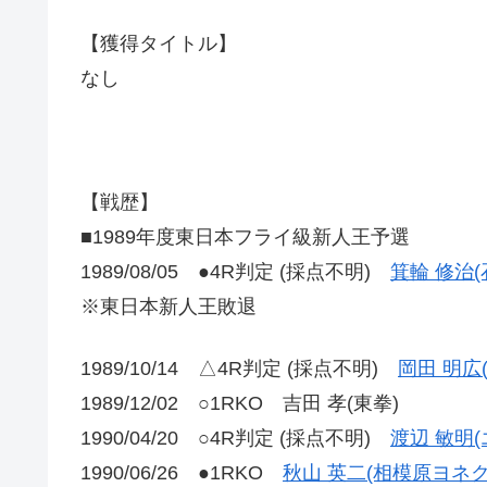
【獲得タイトル】
なし
【戦歴】
■1989年度東日本フライ級新人王予選
1989/08/05 ●4R判定 (採点不明)
箕輪 修治(
※東日本新人王敗退
1989/10/14 △4R判定 (採点不明)
岡田 明広
1989/12/02 ○1RKO 吉田 孝(東拳)
1990/04/20 ○4R判定 (採点不明)
渡辺 敏明
1990/06/26 ●1RKO
秋山 英二(相模原ヨネク