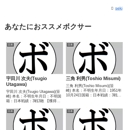
seki
あなたにおススメボクサー
日本
日本
宇田川 次夫(Tsugio
三角 利男(Toshio Misumi)
Utagawa)
三角 利男(Toshio Misumi)(笹
崎) 本名：不明生年月日：1951年
宇田川 次夫(Tsugio Utagawa)(笹
10月24日国籍：日本戦績：3戦2
崎) 本名：不明生年月日：不明国
敗1分 【獲得タイトル】な
籍：日本戦績：3戦3敗 【獲得タ
し 【戦歴】1969/10/02 △4R判
イトル】なし 【戦歴】
定 (採点不明) 志賀 章(野
1946/10/06 ●1RKO 高津 昭吉
日本
日本
口)1969/11/16 ●...
(京浜)■1946年度東日本バンタム
級新人王1回戦1946/1...