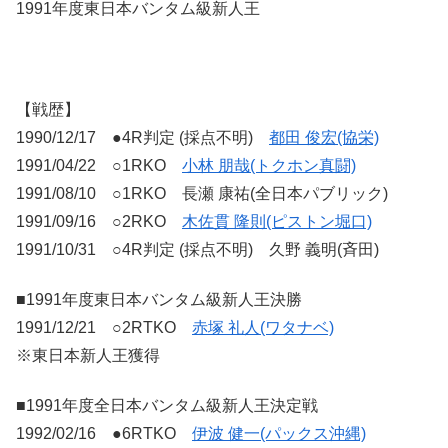
1991年度東日本バンタム級新人王
【戦歴】
1990/12/17 ●4R判定 (採点不明)
都田 俊宏(協栄)
1991/04/22 ○1RKO
小林 朋哉(トクホン真闘)
1991/08/10 ○1RKO 長瀬 康祐(全日本パブリック)
1991/09/16 ○2RKO
木佐貫 隆則(ピストン堀口)
1991/10/31 ○4R判定 (採点不明) 久野 義明(斉田)
■1991年度東日本バンタム級新人王決勝
1991/12/21 ○2RTKO
赤塚 礼人(ワタナベ)
※東日本新人王獲得
■1991年度全日本バンタム級新人王決定戦
1992/02/16 ●6RTKO
伊波 健一(パックス沖縄)