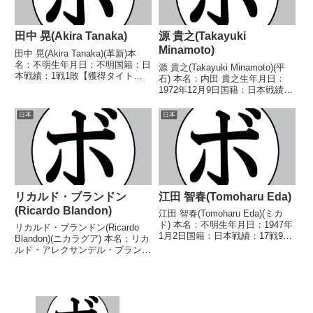
田中 晃(Akira Tanaka)
源 貴之(Takayuki
Minamoto)
田中 晃(Akira Tanaka)(革新)本
名：不明生年月日：不明国籍：日
源 貴之(Takayuki Minamoto)(平
本戦績：1戦1敗【獲得タイト
石) 本名：内田 貴之生年月日：
ル】なし【戦歴】■1947年度東日
1972年12月9日国籍：日本戦績：
本ミドル級新人王1回戦
12戦2勝(2KO)9敗1分 【獲得タイ
1947/12/27 ●4R判定 (採点不
トル】なし 【戦歴】
日本
日本
明) 早川 勇(朝日)※東日本新人
1990/12/01 ●4R判定 (採点不
王敗...
明) 吉田 健(東海...
リカルド・ブランドン
江田 智春(Tomoharu Eda)
(Ricardo Blandon)
江田 智春(Tomoharu Eda)(ミカ
ド) 本名：不明生年月日：1947年
リカルド・ブランドン(Ricardo
1月2日国籍：日本戦績：17戦9勝
Blandon)(ニカラグア) 本名：リカ
(3KO)4敗4分 【獲得タイトル】な
ルド・アレクサンデル・ブランド
し 【戦歴】1972/03/08
ン・マルティネス生年月日：
○3RKO 佐藤 達雄(ヨネク
1992年2月27日国籍：ニカラグア
ラ)1972/06/27...
戦績：27戦20勝(13KO)6敗1無効
試合 【獲得タイトル】WBA...