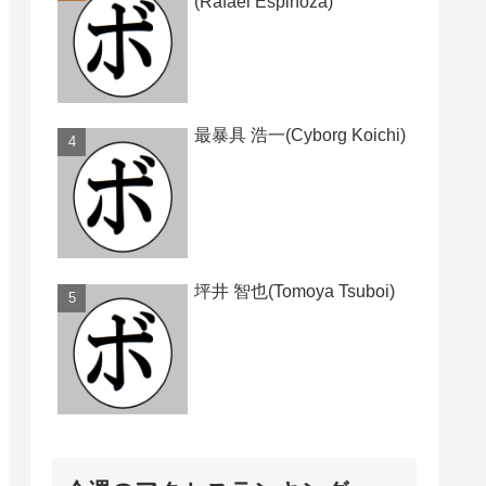
(Rafael Espinoza)
最暴具 浩一(Cyborg Koichi)
坪井 智也(Tomoya Tsuboi)