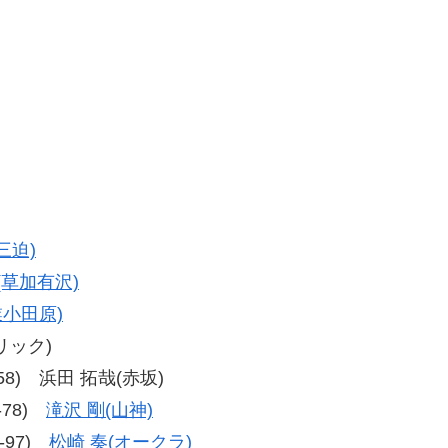
三迫)
(草加有沢)
業小田原)
リック)
7-58) 浜田 拓哉(赤坂)
8-78)
滝沢 剛(山神)
8-97)
松崎 奏(オークラ)