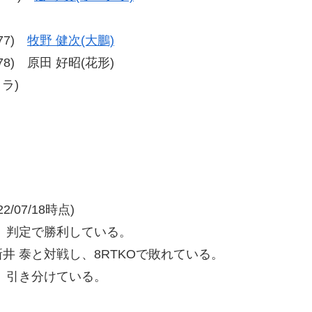
-77)
牧野 健次(大鵬)
7-78) 原田 好昭(花形)
クラ)
/07/18時点)
、判定で勝利している。
 泰と対戦し、8RTKOで敗れている。
、引き分けている。