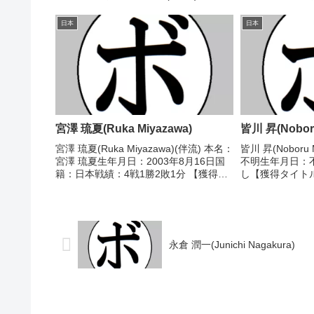
敗 【獲得タイトル】1997年度西日本フ
分 【獲得タイト
ェザー級新人王 【戦歴】1995/06/19
1989/02/11
日本
日本
○3RTKO ...
上)1989/...
宮澤 琉夏(Ruka Miyazawa)
皆川 昇(Noboru
宮澤 琉夏(Ruka Miyazawa)(伴流) 本名：
皆川 昇(Noboru
宮澤 琉夏生年月日：2003年8月16日国
不明生年月日：
籍：日本戦績：4戦1勝2敗1分 【獲得タ
し【獲得タイト
イトル】なし 【戦歴】2024/08/04
【補足情報】・
●3RTKO 松波 瑞(協栄札
み記載。・Box
幌)2025/02/06 △...
がない。(2020/05
永倉 潤一(Junichi Nagakura)