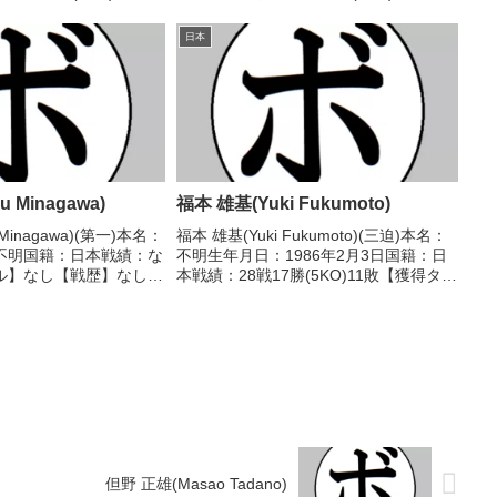
ル】なし 【戦歴】
分 【獲得タイトル】なし 【戦歴】
 ●4RKO 岡村 晋一(新和川
1979/05/01 ○3RKO 小西 俊次(京
日本
葉)1979/07...
 Minagawa)
福本 雄基(Yuki Fukumoto)
 Minagawa)(第一)本名：
福本 雄基(Yuki Fukumoto)(三迫)本名：
不明国籍：日本戦績：な
不明生年月日：1986年2月3日国籍：日
ル】なし【戦歴】なし
本戦績：28戦17勝(5KO)11敗【獲得タイ
戦績は判明済みのものの
トル】なし【戦歴】2006/03/13
Recでは選手情報の掲載
○2RTKO 近藤 就平(ラン
/05時点)・...
ド)2006/05/22 ○4...
但野 正雄(Masao Tadano)