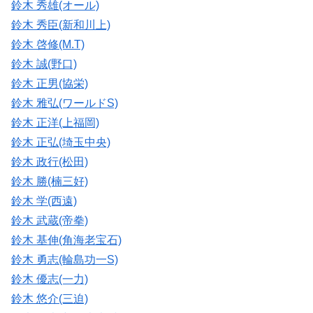
鈴木 秀雄(オール)
鈴木 秀臣(新和川上)
鈴木 啓修(M.T)
鈴木 誠(野口)
鈴木 正男(協栄)
鈴木 雅弘(ワールドS)
鈴木 正洋(上福岡)
鈴木 正弘(埼玉中央)
鈴木 政行(松田)
鈴木 勝(楠三好)
鈴木 学(西遠)
鈴木 武蔵(帝拳)
鈴木 基伸(角海老宝石)
鈴木 勇志(輪島功一S)
鈴木 優志(一力)
鈴木 悠介(三迫)