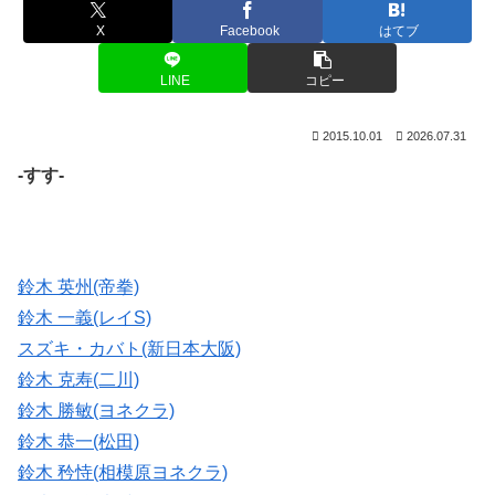
X
Facebook
はてブ
LINE
コピー
2015.10.01
2026.07.31
-すす-
鈴木 英州(帝拳)
鈴木 一義(レイS)
スズキ・カバト(新日本大阪)
鈴木 克寿(二川)
鈴木 勝敏(ヨネクラ)
鈴木 恭一(松田)
鈴木 矜恃(相模原ヨネクラ)