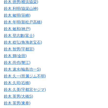
鈴木 徳男(横浜協栄)
鈴木 利明(協栄山神)
鈴木 敏明(笹崎)
鈴木 年明(新松戸高橋)
鈴木 敏和(神戸)
鈴木 登志數(富士)
鈴木 稔弘(角海老宝石)
鈴木 智男(宇都宮)
鈴木 輝(金田)
鈴木 尚也(蟹江)
鈴木 速水(輪島功一S)
鈴木 久一(所属ジム不明)
鈴木 久司(石橋)
鈴木 久美(宇都宮ヤジマ)
鈴木 英男(大橋S)
鈴木 英男(東拳)