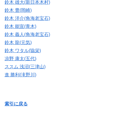
鈴木 雄大(新日本木村)
鈴木 豊(岡崎)
鈴木 洋介(角海老宝石)
鈴木 能宣(青木)
鈴木 義人(角海老宝石)
鈴木 龍(元気)
鈴木 ワタル(協栄)
凉野 康太(五代)
ススム 浅沼(三津山)
進 勝利(滝野川)
索引に戻る