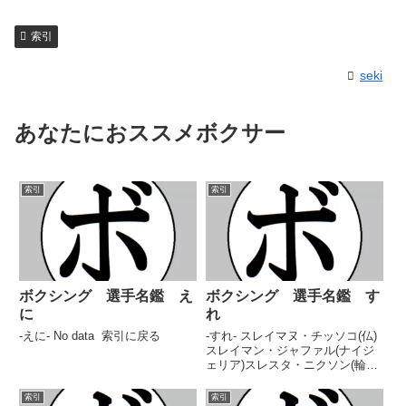
索引
seki
あなたにおススメボクサー
索引
索引
ボクシング 選手名鑑 え
ボクシング 選手名鑑 す
に
れ
-えに- No data 索引に戻る
-すれ- スレイマヌ・チッソコ(仏)
スレイマン・ジャファル(ナイジ
ェリア)スレスタ・ニクソン(輪島
功一S)スレンダー・グルン(ネパ
ール) 索引に戻る
索引
索引