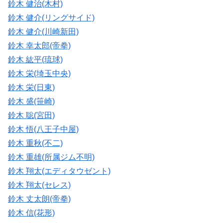
鈴木 健治(木村)
鈴木 健介(リングサイド)
鈴木 健介(川崎新田)
鈴木 幸太郎(帝拳)
鈴木 紘平(琉球)
鈴木 栄(埼玉中央)
鈴木 栄(日東)
鈴木 盛(笹崎)
鈴木 聡(宮田)
鈴木 悟(八王子中屋)
鈴木 重秋(不二)
鈴木 重雄(所属ジム不明)
鈴木 翔太(エディタウゼント)
鈴木 翔太(セレス)
鈴木 丈太朗(帝拳)
鈴木 信(花形)