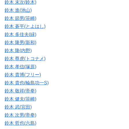
鈴木 末次(鈴木)
鈴木 進(池山)
鈴木 節男(笹崎)
鈴木 蒼平(とよはし)
鈴木 多佳夫(緑)
鈴木 隆男(新和)
鈴木 隆(内野)
鈴木 尊虎(トコナメ)
鈴木 孝信(塚原)
鈴木 貴博(フリー)
鈴木 貴也(輪島功一S)
鈴木 敬祥(帝拳)
鈴木 健夫(笹崎)
鈴木 武(宮田)
鈴木 次男(帝拳)
鈴木 哲也(六島)