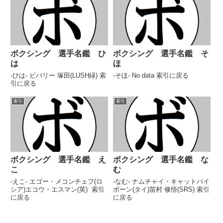
ボクシング 選手名鑑 ひ
ボクシング 選手名鑑 そ
は
ほ
-ひは- ビバリー 塚田(LUSH緑) 索
-そほ- No data 索引に戻る
引に戻る
索引
索引
ボクシング 選手名鑑 え
ボクシング 選手名鑑 な
こ
む
-えこ- エゴー・メコンチェフ(ロ
-なむ- ナムチャイ・キャットパイ
シア)エコウ・エスマン(英) 索引
ボーン(タイ)苗村 修悟(SRS) 索引
に戻る
に戻る