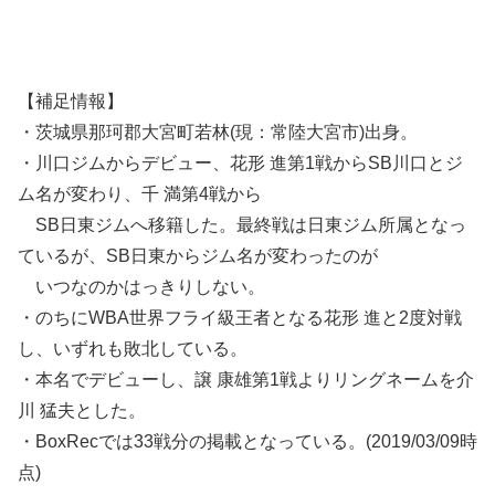
【補足情報】
・茨城県那珂郡大宮町若林(現：常陸大宮市)出身。
・川口ジムからデビュー、花形 進第1戦からSB川口とジ
ム名が変わり、千 満第4戦から
SB日東ジムへ移籍した。最終戦は日東ジム所属となっ
ているが、SB日東からジム名が変わったのが
いつなのかはっきりしない。
・のちにWBA世界フライ級王者となる花形 進と2度対戦
し、いずれも敗北している。
・本名でデビューし、譲 康雄第1戦よりリングネームを介
川 猛夫とした。
・BoxRecでは33戦分の掲載となっている。(2019/03/09時
点)