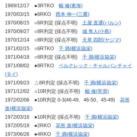
1969/12/17 ●3RTKO
幅 修(東海)
1970/03/15 ●6RKO
西本 伸一(三鷹)
1970/08/15 ○6R判定 (採点不明)
土屋 直通(パルン)
1970/09/27 ○8R判定 (採点不明)
城 隼人(小島)
1970/12/14 ○8R判定 (採点不明)
天草 四郎(ヤジマ)
1971/02/15 ○6RTKO
千 満(横浜協栄)
1971/04/18 ○6R判定 (採点不明)
千 満(横浜協栄)
1971/08/02 ●8RTKO
ベルクレック・チャルバンチャイ
(タイ)
1971/09/23 △8R判定 (採点不明)
千 満(横浜協栄)
1971/12/02 ○10R判定 (採点不明)
幅 修(常滑)
1972/02/06 ●10R判定 0-3(46-49、46-50、45-49)
花形
進(横浜協栄)
1972/03/16 ●10R判定 (採点不明)
千 満(横浜協栄)
1972/05/18 ●2RKO
花形 進(横浜協栄)
1973/06/26 ●4RKO
千 満(横浜協栄)