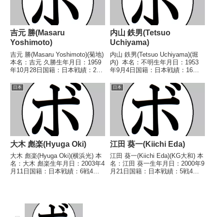
吉元 勝(Masaru
内山 鉄男(Tetsuo
Yoshimoto)
Uchiyama)
吉元 勝(Masaru Yoshimoto)(菊地)
内山 鉄男(Tetsuo Uchiyama)(堀
本名：吉元 久勝生年月日：1959
内) 本名：不明生年月日：1953
年10月28日国籍：日本戦績：21
年9月4日国籍：日本戦績：16戦
戦10勝(2KO)8敗3分【獲得タイト
11勝(3KO)5敗 【獲得タイトル】
ル】なし【戦歴】1982/05/16
1973年度全日本スーパーフェザ
日本
日本
○4R判定 (採点不明) 藤原 富男
ー級新人王 【戦歴】
(セキ)...
1973/09/08 ○4R判...
大木 彪楽(Hyuga Oki)
江田 葵一(Kiichi Eda)
大木 彪楽(Hyuga Oki)(横浜光) 本
江田 葵一(Kiichi Eda)(KG大和) 本
名：大木 彪楽生年月日：2003年4
名：江田 葵一生年月日：2000年9
月11日国籍：日本戦績：6戦4勝
月21日国籍：日本戦績：5戦4勝
(2KO)1敗1分 【獲得タイトル】第
(2KO)1敗 【獲得タイトル】な
5代日本ライトフライ級ユース王
し 【戦歴】2024/07/24 ○4R判
座 【戦歴】2022/10/01 △6R判
定 3-0(40-36、40-36、40-36...
定 0-1(56...