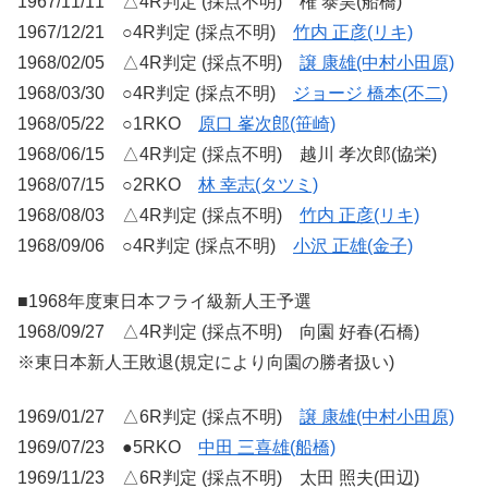
1967/11/11 △4R判定 (採点不明) 権 泰昊(船橋)
1967/12/21 ○4R判定 (採点不明)
竹内 正彦(リキ)
1968/02/05 △4R判定 (採点不明)
譲 康雄(中村小田原)
1968/03/30 ○4R判定 (採点不明)
ジョージ 橋本(不二)
1968/05/22 ○1RKO
原口 峯次郎(笹崎)
1968/06/15 △4R判定 (採点不明) 越川 孝次郎(協栄)
1968/07/15 ○2RKO
林 幸志(タツミ)
1968/08/03 △4R判定 (採点不明)
竹内 正彦(リキ)
1968/09/06 ○4R判定 (採点不明)
小沢 正雄(金子)
■1968年度東日本フライ級新人王予選
1968/09/27 △4R判定 (採点不明) 向園 好春(石橋)
※東日本新人王敗退(規定により向園の勝者扱い)
1969/01/27 △6R判定 (採点不明)
譲 康雄(中村小田原)
1969/07/23 ●5RKO
中田 三喜雄(船橋)
1969/11/23 △6R判定 (採点不明) 太田 照夫(田辺)