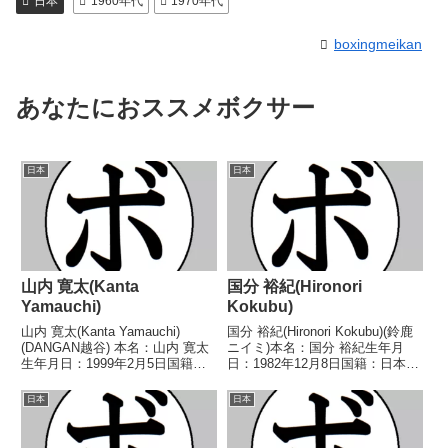
日本
1960年代
1970年代
boxingmeikan
あなたにおススメボクサー
日本
日本
山内 寛太(Kanta
国分 裕紀(Hironori
Yamauchi)
Kokubu)
山内 寛太(Kanta Yamauchi)
国分 裕紀(Hironori Kokubu)(鈴鹿
(DANGAN越谷) 本名：山内 寛太
ニイミ)本名：国分 裕紀生年月
生年月日：1999年2月5日国籍：
日：1982年12月8日国籍：日本戦
日本戦績：14戦9勝(6KO)4敗1
績：4戦3敗1分【獲得タイトル】
分 【獲得タイトル】なし 【戦
なし【戦歴】2005/11/05 △4R
日本
日本
歴】2019/08/06 ●1RTKO 松浦
判定 0-1(37-38、38-38、38-
諒太(ドリーム...
38) ...