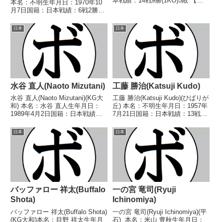
本戦績：14戦9勝(1KO)5敗 【獲
本名：不明生年月日：1970年10
得タイトル】なし 【戦歴】
月7日国籍：日本戦績：6戦2勝4
1972/05/04 ●4R判定 (採点不
敗【獲得タイトル】なし【戦歴】
明) 長岡 輝夫(国際)■1973東日本
1991/04/16 ○4R判定 (採点不
日本
日本
新人王スーパーライ...
明) 中田 隆克(アポ
ロ)1991/06/03 ●3...
水谷 直人(Naoto Mizutani)
工藤 勝治(Katsuji Kudo)
水谷 直人(Naoto Mizutani)(KG大
工藤 勝治(Katsuji Kudo)(ひばりが
和) 本名：水谷 直人生年月日：
丘) 本名：不明生年月日：1957年
1989年4月2日国籍：日本戦績：
7月21日国籍：日本戦績：13戦5
21戦9勝(3KO)10敗2分 【獲得タ
勝(1KO)6敗2分 【獲得タイトル】
イトル】2015年度C級トーナメン
なし 【戦歴】■1976年度東日本
日本
日本
トバンタム級優勝 【戦歴】
フェザー級新人王予選
2015/03/15 ○...
1976/07/05 ○4R...
バッファロー 祥太(Buffalo
一の宮 竜司(Ryuji
Shota)
Ichinomiya)
バッファロー 祥太(Buffalo Shota)
一の宮 竜司(Ryuji Ichinomiya)(平
(KG大和)本名：目野 祥太生年月
石) 本名：米山 豊秋生年月日：