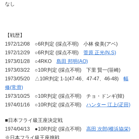
なし
【戦歴】
1972/12/08 ○6R判定 (採点不明) 小林 俊美(アベ)
1972/12/29 ○6R判定 (採点不明)
菅原 正光(N.S)
1973/01/28 ○4RKO
島田 邦明(AO)
1973/03/22 ○10R判定 (採点不明) 下里 賢一(笹崎)
1973/05/20 △10R判定 1-1(47-46、47-47、46-48)
幅
修(常滑)
1973/10/25 ○10R判定 (採点不明) チョ・ドンギ(韓)
1974/01/16 ○10R判定 (採点不明)
ハンター 江上(疋田)
■日本フライ級王座決定戦
1974/04/13 ●10R判定 (採点不明)
高田 次郎(横浜協栄)
※日本フライ級王座挑戦