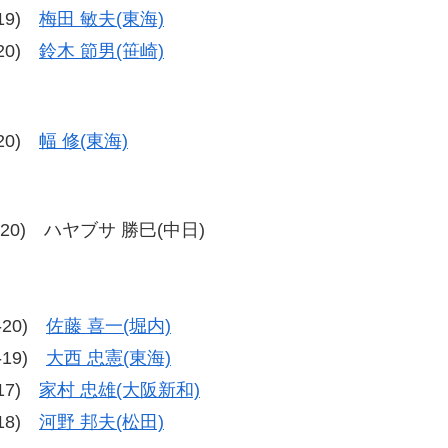
-19)
梅田 敏夫(東海)
-20)
鈴木 節男(笹崎)
-20)
幅 修(東海)
、20-20) ハヤブサ 勝巳(中日)
0-20)
佐藤 喜一(堀内)
9-19)
大西 忠憲(東海)
-17)
家村 忠雄(大阪新和)
-18)
河野 邦夫(松田)