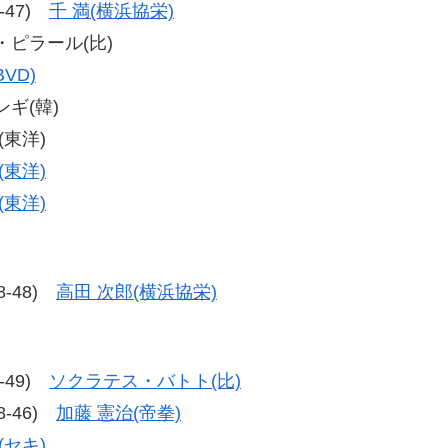
8-47)
千 満(横浜協栄)
ル・ピラール(比)
VD)
ンギ(韓)
(東洋)
(東洋)
(東洋)
48-48)
高田 次郎(横浜協栄)
7-49)
ソクラテス・バトト(比)
48-46)
加藤 憲治(帝拳)
(セキ)