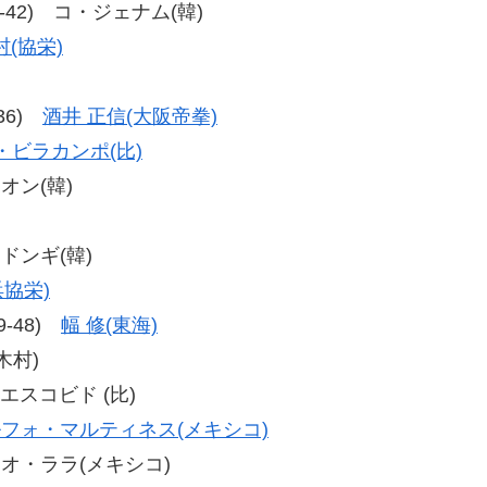
、50-42) コ・ジェナム(韓)
(協栄)
-36)
酒井 正信(大阪帝拳)
・ビラカンポ(比)
テオン(韓)
・ドンギ(韓)
浜協栄)
49-48)
幅 修(東海)
木村)
・エスコビド (比)
フォ・マルティネス(メキシコ)
ロヘリオ・ララ(メキシコ)