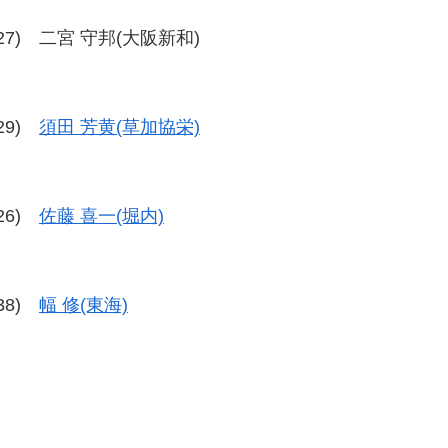
28-27) 二宮 守邦(大阪新和)
-29)
須田 芳黄(草加協栄)
-26)
佐藤 喜一(堀内)
-38)
幅 修(東海)