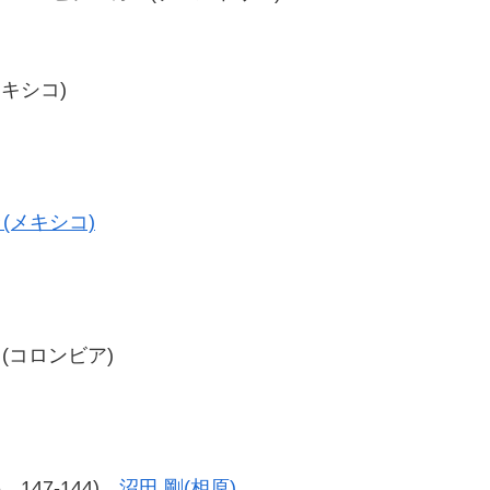
メキシコ)
(メキシコ)
ス(コロンビア)
46、147-144)
沼田 剛(相原)