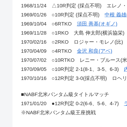
1968/11/24 △10R判定 (採点不明) エレノ
1969/01/26 ○10R判定 (採点不明)
中根 義雄
1969/10/04 ○6RTKO
須田 善基(オギノ)
1969/11/28 ○1RKO 大島 伸太郎(横浜協栄)
1970/02/16 ○2RKO ロジャー・モレノ(比)
1970/04/09 ○4RTKO
金沢 和良(アベ)
1970/07/02 ○10RTKO レニー・ブルース(米
1970/09/05 ○10R判定 2-1(8-1、3-5、6-3)
1970/10/16 ○12R判定 3-0(採点不明) 
■NABF北米バンタム級タイトルマッチ
1971/01/20 ●12R判定 0-2(6-6、5-6、4-7)
※NABF北米バンタム級王座挑戦