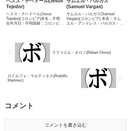
ヘスス・テヘドール(Jesus
サムエル・バルガス
Tejedor)
(Samuel Vargas)
ヘスス・テヘドール(Jesus
サムエル・バルガス(Samuel
Tejedor)(コロンビア)本名：不明
Vargas)(コロンビア) 本名：サム
生年月日：不明国籍：コロンビア
エル・アンドレス・バルガス・ア
戦績：2戦2敗【獲得タイトル】
リサ生年月日：1989年4月12日国
なし【戦歴】1973/12/07
籍：コロンビア戦績：42戦32勝
●1RKO リゴベルト・マルカー
(15KO)8敗2分 【獲得タイトル】
ノ(ベネズエラ)1974/03/26 ●2...
NABAカナダスーパーウェルタ...
ラファエル・オロノ(Rafael Orono)
ロドルフォ・マルティネス(Rodolfo
Martinez)
コメント
コメントを書き込む