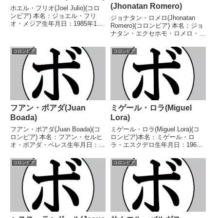
(Jhonatan Romero)
ホエル・フリオ(Joel Julio)(コロ
ンビア) 本名：ジョエル・フリ
ジョナタン・ロメロ(Jhonatan
オ・メジア生年月日：1985年1月
Romero)(コロンビア) 本名：ジョ
18日国籍：コロンビア戦績：63
ナタン・エクセホモ・ロメロ・プ
戦39勝(33KO)24敗 【獲得タイト
リシアーニョ生年月日：1986年
ル】WBC米大陸スーパーライト
12月14日国籍：コロンビア戦
コロンビア
コロンビア
級王座WBOラテンアメリカウ
績：34戦33勝(19KO)1敗 【獲得
ェ...
タイトル】2008年度パンアメ...
フアン・ボアダ(Juan
ミゲール・ロラ(Miguel
Boada)
Lora)
フアン・ボアダ(Juan Boada)(コ
ミゲール・ロラ(Miguel Lora)(コ
ロンビア) 本名：フアン・セルヒ
ロンビア)本名：ミゲール・ロ
オ・ボアダ・ベレス生年月日：
ラ・エスクデロ生年月日：1961
1994年2月4日国籍：コロンビア
年4月12日 国籍：コロンビア戦
戦績：32戦19勝(11KO)13敗 【獲
績：40戦37勝(17KO)3敗【獲得タ
コロンビア
コロンビア
得タイトル】なし 【戦歴】
イトル】コロンビアスーパーフラ
2015/12/08 ○1RKO ク...
イ級王座WBC中央アメリカスー
パー...