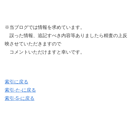
※当ブログでは情報を求めています。
誤った情報、追記すべき内容等ありましたら精査の上反
映させていただきますので
コメントいただけますと幸いです。
索引に戻る
索引-た-に戻る
索引-S-に戻る