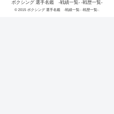
ボクシング 選手名鑑 -戦績一覧- -戦歴一覧-
© 2015 ボクシング 選手名鑑 -戦績一覧- -戦歴一覧-.