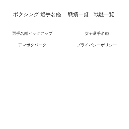
ボクシング 選手名鑑 -戦績一覧- -戦歴一覧-
選手名鑑ピックアップ
女子選手名鑑
アマボクパーク
プライバシーポリシー