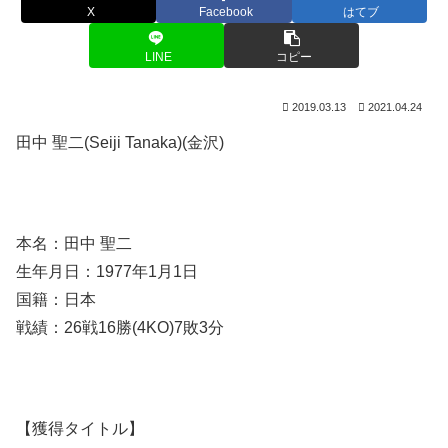
X
Facebook
はてブ
LINE
コピー
2019.03.13
2021.04.24
田中 聖二(Seiji Tanaka)(金沢)
本名：田中 聖二
生年月日：1977年1月1日
国籍：日本
戦績：26戦16勝(4KO)7敗3分
【獲得タイトル】