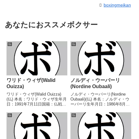
boxingmeikan
あなたにおススメボクサー
仏
仏
ワリド・ウィザ(Walid
ノルディ・ウーバーリ
Ouizza)
(Nordine Oubaali)
ワリド・ウィザ(Walid Ouizza)
ノルディ・ウーバーリ(Nordine
(仏) 本名：ワリド・ウィザ生年月
Oubaali)(仏) 本名：ノルディ・ウ
日：1991年7月11日国籍：仏戦
ーバーリ生年月日：1986年8月4
績：25戦21勝(8KO)4敗 【獲得タ
日国籍：仏・モロッコ戦績：19
イトル】フランススーパーライト
戦17勝(12KO)2敗 【獲得タイト
仏
仏
級王座WBCフランススーパーラ
ル】フランスバンタム級王座
イト級王座EBU-EUスーパー...
WBAインターコンチネンタルバ
ン...