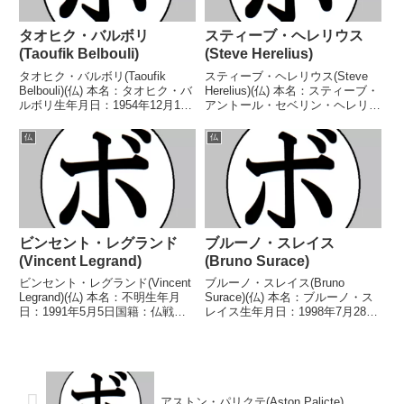
タオヒク・バルボリ
スティーブ・ヘレリウス
(Taoufik Belbouli)
(Steve Herelius)
タオヒク・バルボリ(Taoufik
スティーブ・ヘレリウス(Steve
Belbouli)(仏) 本名：タオヒク・バ
Herelius)(仏) 本名：スティーブ・
ルボリ生年月日：1954年12月10
アントール・セベリン・ヘレリウ
日国籍：仏戦績：31戦29勝
ス生年月日：1976年7月15日国
(23KO)1敗1分 【獲得タイトル】
籍：仏戦績：27戦21勝(12KO)5敗
仏
仏
フランスヘビー級王座第5代WBA
1分 【獲得タイトル】フランスヘ
世界クルーザー級王座 【戦...
ビー級王座WBAインター...
ビンセント・レグランド
ブルーノ・スレイス
(Vincent Legrand)
(Bruno Surace)
ビンセント・レグランド(Vincent
ブルーノ・スレイス(Bruno
Legrand)(仏) 本名：不明生年月
Surace)(仏) 本名：ブルーノ・ス
日：1991年5月5日国籍：仏戦
レイス生年月日：1998年7月28日
績：35戦34勝(18KO)1敗 【獲得
国籍：仏戦績：29戦26勝(5KO)1
タイトル】フランスバンタム級王
敗2分 【獲得タイトル】フランス
座EBU-EU圏フライ級王座EBU欧
ミドル級王座EBU欧州ミドル級
州フライ級王座EBU欧...
シルバー王座 【戦歴】2016/...
アストン・パリクテ(Aston Palicte)