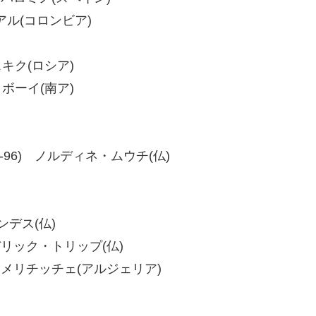
レアル(コロンビア)
スキク(ロシア)
トボーイ(南ア)
4、94-96) ノルディネ・ムウチ(仏)
ンデス(仏)
フレデリック・トリップ(仏)
メド・メリチッチェ(アルジェリア)