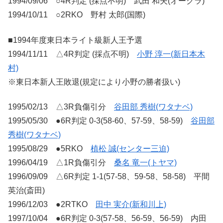
1994/09/06 ○4R判定 (採点不明) 武田 和夫(オークラ)
1994/10/11 ○2RKO 野村 太郎(国際)
■1994年度東日本ライト級新人王予選
1994/11/11 △4R判定 (採点不明)
小野 淳一(新日本木
村)
※東日本新人王敗退(規定により小野の勝者扱い)
1995/02/13 △3R負傷引分
谷田部 秀樹(ワタナベ)
1995/05/30 ●6R判定 0-3(58-60、57-59、58-59)
谷田部
秀樹(ワタナベ)
1995/08/29 ●5RKO
植松 誠(センター三迫)
1996/04/19 △1R負傷引分
桑名 竜一(トヤマ)
1996/09/09 △6R判定 1-1(57-58、59-58、58-58) 平間
英治(斎田)
1996/12/03 ●2RTKO
田中 実介(新和川上)
1997/10/04 ●6R判定 0-3(57-58、56-59、56-59) 内田