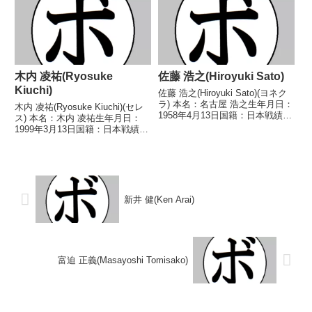
成月(船橋ド...
判定 (採点不明) 小林 信二(筑
豊)198...
木内 凌祐(Ryosuke
佐藤 浩之(Hiroyuki Sato)
Kiuchi)
佐藤 浩之(Hiroyuki Sato)(ヨネク
ラ) 本名：名古屋 浩之生年月日：
木内 凌祐(Ryosuke Kiuchi)(セレ
1958年4月13日国籍：日本戦績：
ス) 本名：木内 凌祐生年月日：
2戦2敗 【獲得タイトル】な
1999年3月13日国籍：日本戦績：
し 【戦歴】1980/03/29
9戦3勝(2KO)5敗1分 【獲得タイ
●1RKO 大塚 敏男(ヤジマ宇都
トル】なし 【戦歴】
宮)1981/04/19 ...
2021/12/03 △4R判定 0-0(38-
38、38-38、...
新井 健(Ken Arai)
富迫 正義(Masayoshi Tomisako)