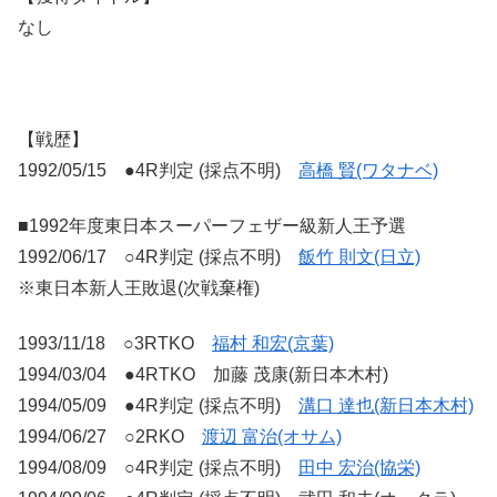
なし
【戦歴】
1992/05/15 ●4R判定 (採点不明)
高橋 賢(ワタナベ)
■1992年度東日本スーパーフェザー級新人王予選
1992/06/17 ○4R判定 (採点不明)
飯竹 則文(日立)
※東日本新人王敗退(次戦棄権)
1993/11/18 ○3RTKO
福村 和宏(京葉)
1994/03/04 ●4RTKO 加藤 茂康(新日本木村)
1994/05/09 ●4R判定 (採点不明)
溝口 達也(新日本木村)
1994/06/27 ○2RKO
渡辺 富治(オサム)
1994/08/09 ○4R判定 (採点不明)
田中 宏治(協栄)