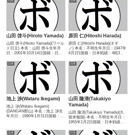
日本
日本
山田 啓斗(Hiroto Yamada)
原田 仁(Hitoshi Harada)
山田 啓斗(Hiroto Yamada)(ワール
原田 仁(Hitoshi Harada)(オギ
ド日立) 本名：山田 啓斗生年月
ノ) 本名：不明生年月日：1947年
日：2001年10月14日国籍：日本
4月2日国籍：日本戦績：4戦3勝
戦績：12戦4勝(1KO)7敗1分 【獲
(1KO)1敗 【獲得タイトル】な
得タイトル】なし 【戦歴】
し 【戦歴】1969/09/04
日本
日本
2021/12/08 ●1RTKO 服部 凌
●3RTKO 藤沢 克己(不
河(横浜光)■...
二)1969/12/03 ○1...
池上 渉(Wataru Ikegami)
山田 隆清(Takakiyo
Yamada)
池上 渉(Wataru Ikegami)
(DANGAN郡山) 本名：池上 渉生
山田 隆清(Takakiyo Yamada)(久
年月日：1990年1月31日国籍：日
留米報国) 本名：不明生年月日：
本戦績：25戦11勝(7KO)12敗2
1955年1月2日国籍：日本戦績：7
分 【獲得タイトル】なし 【戦
戦3勝(1KO)4敗 【獲得タイトル】
歴】2015/10/19 ○2RTKO 松本
なし 【戦歴】1985/05/19 ○4R
日本
日本