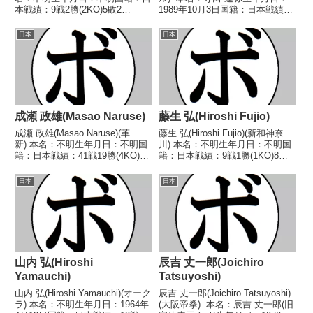
本戦績：9戦2勝(2KO)5敗2
1989年10月3日国籍：日本戦績：
分 【獲得タイトル】なし 【戦
18戦7勝(1KO)9敗2分 【獲得タイ
歴】1947/03/22 △4R判定 (採点
トル】なし 【戦歴】
日本
日本
不明) 佐々木 三郎(東
2013/09/14 ○4R判定 3-0(39-
協)1947/05/15 ●...
37、39...
成瀬 政雄(Masao Naruse)
藤生 弘(Hiroshi Fujio)
成瀬 政雄(Masao Naruse)(革
藤生 弘(Hiroshi Fujio)(新和神奈
新) 本名：不明生年月日：不明国
川) 本名：不明生年月日：不明国
籍：日本戦績：41戦19勝(4KO)18
籍：日本戦績：9戦1勝(1KO)8
敗4分 【獲得タイトル】な
敗 【獲得タイトル】なし 【戦
し 【戦歴】1959/01/16 ○4R判
歴】1964/04/12 ●4R判定 (採点
日本
日本
定 (採点不明) 国府田 幸雄
不明) 沢崎 茂(ヨネク
(AO)1959/01/28...
ラ)1964/05/03 ●...
山内 弘(Hiroshi
辰吉 丈一郎(Joichiro
Yamauchi)
Tatsuyoshi)
山内 弘(Hiroshi Yamauchi)(オーク
辰吉 丈一郎(Joichiro Tatsuyoshi)
ラ) 本名：不明生年月日：1964年
(大阪帝拳) 本名：辰吉 丈一郎(旧