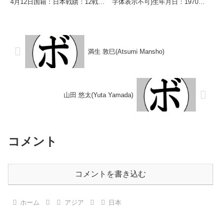
4月12日国籍：日本戦績：12戦8
字体表示不可)生年月日：1970年5
勝(4KO)4敗 【獲得タイトル】
月15日国籍：日本戦績：28戦20
1985年度東日本フェザー級新人
勝(14KO)7敗1分 【獲得タイト
王 【戦歴】1984/06/25
ル】全日本社会人選手権バンタム
○1RKO 小峰 ...
級優勝(ア...
満生 敦巳(Atsumi Mansho)
山田 悠太(Yuta Yamada)
コメント
コメントを書き込む
ホーム
アジア
日本