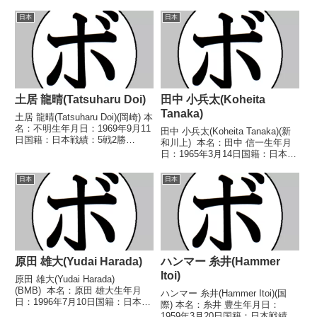
日本戦績：17戦10勝(2KO)7
勝10敗3分 【獲得タイトル】な
敗 【獲得タイトル】2018年度全
し 【戦歴】1993/04/01 ○4R判
日本
日本
日本ライト級新人王 【戦歴】
定 2-0(40-39、40-39、39-3...
2016/02/17...
土居 龍晴(Tatsuharu Doi)
田中 小兵太(Koheita
Tanaka)
土居 龍晴(Tatsuharu Doi)(岡崎) 本
名：不明生年月日：1969年9月11
田中 小兵太(Koheita Tanaka)(新
日国籍：日本戦績：5戦2勝
和川上) 本名：田中 信一生年月
(2KO)3敗 【獲得タイトル】な
日：1965年3月14日国籍：日本戦
し 【戦歴】1991/02/03 〇
績：21戦12勝(5KO)7敗2分 【獲
4RKO 高松 久一(松
得タイトル】1984年度全日本ス
日本
日本
田)1991/06/14 ●1R...
ーパーフライ級新人王第45代日
本バンタム級王座 ...
原田 雄大(Yudai Harada)
ハンマー 糸井(Hammer
Itoi)
原田 雄大(Yudai Harada)
(BMB) 本名：原田 雄大生年月
ハンマー 糸井(Hammer Itoi)(国
日：1996年7月10日国籍：日本戦
際) 本名：糸井 豊生年月日：
績：3戦1勝2敗 【獲得タイト
1959年3月20日国籍：日本戦績：