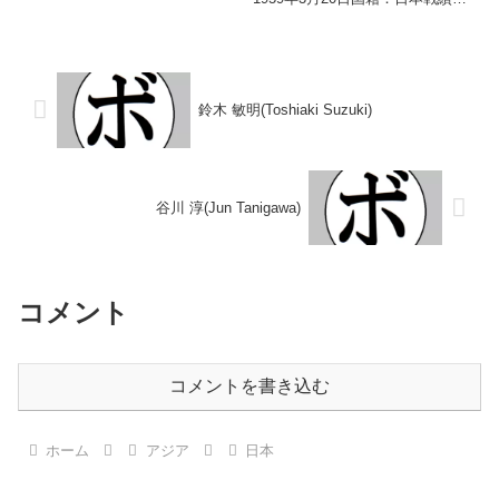
ル】なし 【戦歴】2015/12/27
23戦12勝(11KO)8敗3分 【獲得タ
○4R判定 2-1(39-37、39-38、38-
イトル】なし 【戦歴】
39)...
1978/08/06 ○1RKO 堀田 正男
(笹崎)1978/10...
鈴木 敏明(Toshiaki Suzuki)
谷川 淳(Jun Tanigawa)
コメント
コメントを書き込む
ホーム
アジア
日本