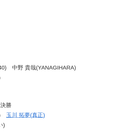
5-40) 中野 貴哉(YANAGIHARA)
)
々決勝
8)
玉川 拓夢(真正)
)