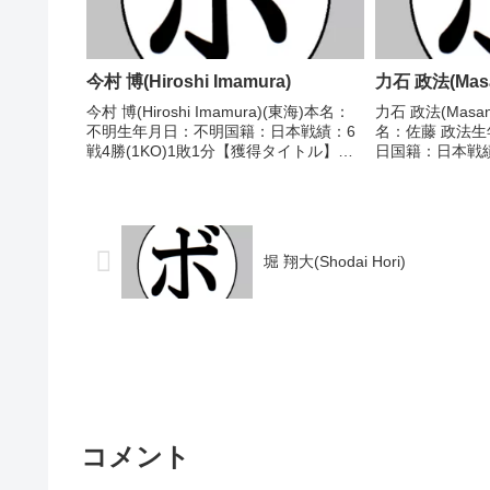
今村 博(Hiroshi Imamura)
力石 政法(Masano
今村 博(Hiroshi Imamura)(東海)本名：
力石 政法(Masanor
不明生年月日：不明国籍：日本戦績：6
名：佐藤 政法生年
戦4勝(1KO)1敗1分【獲得タイトル】
日国籍：日本戦績：
1956年度中日本フライ級新人王【戦
敗 【獲得タイト
歴】1956/11/27 ○4RKO 水野 保(サク
ザー級シルバー王
ラ)1956/12/...
平洋スーパーフェ.
堀 翔大(Shodai Hori)
コメント