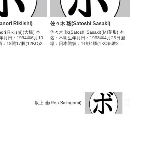
ri Rikiishi)
佐々木 聡(Satoshi Sasaki)
i Rikiishi)(大橋) 本
佐々木 聡(Satoshi Sasaki)(MI花形) 本
月日：1994年6月10
名：不明生年月日：1968年4月25日国
19戦17勝(12KO)2
籍：日本戦績：11戦4勝(1KO)5敗2
ル】WBCスーパーフェ
分 【獲得タイトル】なし 【戦歴】
座第46代OPBF東洋太
1992/12/05 ○1RKO 山田 一弘(二
..
川)1993/01/...
坂上 蓮(Ren Sakagami)