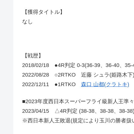
【獲得タイトル】
なし
【戦歴】
2018/02/18 ●4R判定 0-3(36-39、36-40、3
2022/08/28 ○2RTKO 近藤 シュラ(姫路木下
2022/12/11 ●1RTKO
森口 山都(クラトキ)
■2023年度西日本スーパーフライ級新人王準
2023/04/15 △4R判定 (38-38、38-38、38-3
※西日本新人王敗退(規定により玉川の勝者扱い