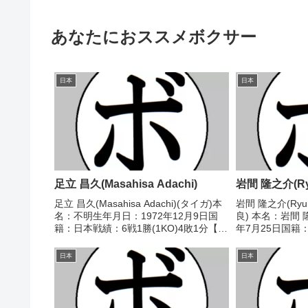
あなたにおススメボクサー
日本
日本
足立 昌久(Masahisa Adachi)
岩間 隆之介(Ryu
足立 昌久(Masahisa Adachi)(タイガ)本
岩間 隆之介(Ryun
名：不明生年月日：1972年12月9日国
良) 本名：岩間 
籍：日本戦績：6戦1勝(1KO)4敗1分【獲
年7月25日国籍
得タイトル】なし【戦歴】1994/08/16
分 【獲得タイト
●4R判定 (採点不明) 嘉村 隆洋(八
2022/04/09 △
日本
日本
尾)1994/...
38、38-...