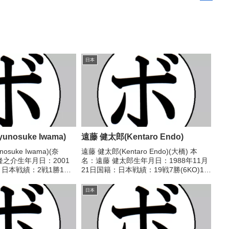
日本
nosuke Iwama)
遠藤 健太郎(Kentaro Endo)
osuke Iwama)(奈
遠藤 健太郎(Kentaro Endo)(大橋) 本
隆之介生年月日：2001
名：遠藤 健太郎生年月日：1988年11月
：日本戦績：2戦1勝1敗1
21日国籍：日本戦績：19戦7勝(6KO)10
ル】なし 【戦歴】
敗2分 【獲得タイトル】なし 【戦歴】
4R判定 1-0(39-37、38-
2010/02/05 ●1RKO ベルジェール・
日本
ジョナサン(角...